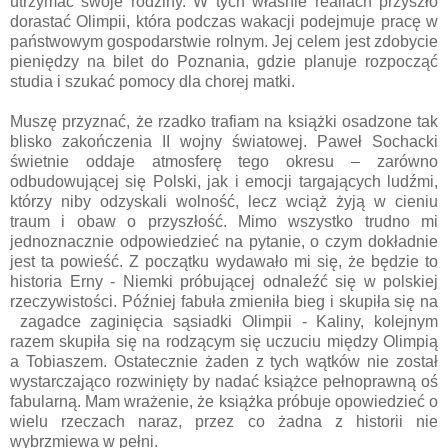
utrzymać swoje rodziny. W tych właśnie realiach przyszło
dorastać Olimpii, która podczas wakacji podejmuje pracę w
państwowym gospodarstwie rolnym. Jej celem jest zdobycie
pieniędzy na bilet do Poznania, gdzie planuje rozpocząć
studia i szukać pomocy dla chorej matki.
Muszę przyznać, że rzadko trafiam na książki osadzone tak
blisko zakończenia II wojny światowej. Paweł Sochacki
świetnie oddaje atmosferę tego okresu – zarówno
odbudowującej się Polski, jak i emocji targających ludźmi,
którzy niby odzyskali wolność, lecz wciąż żyją w cieniu
traum i obaw o przyszłość. Mimo wszystko trudno mi
jednoznacznie odpowiedzieć na pytanie, o czym dokładnie
jest ta powieść. Z początku wydawało mi się, że będzie to
historia Erny - Niemki próbującej odnaleźć się w polskiej
rzeczywistości. Później fabuła zmieniła bieg i skupiła się na
zagadce zaginięcia sąsiadki Olimpii - Kaliny, kolejnym
razem skupiła się na rodzącym się uczuciu między Olimpią
a Tobiaszem. Ostatecznie żaden z tych wątków nie został
wystarczająco rozwinięty by nadać książce pełnoprawną oś
fabularną. Mam wrażenie, że książka próbuje opowiedzieć o
wielu rzeczach naraz, przez co żadna z historii nie
wybrzmiewa w pełni.