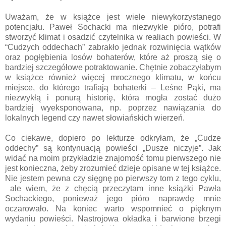
Uważam, że w książce jest wiele niewykorzystanego
potencjału. Paweł Sochacki ma niezwykle pióro, potrafi
stworzyć klimat i osadzić czytelnika w realiach powieści. W
“Cudzych oddechach” zabrakło jednak rozwinięcia wątków
oraz pogłębienia losów bohaterów, które aż proszą się o
bardziej szczegółowe potraktowanie. Chętnie zobaczyłabym
w książce również więcej mrocznego klimatu, w końcu
miejsce, do którego trafiają bohaterki – Leśne Pąki, ma
niezwykłą i ponurą historię, która mogła zostać dużo
bardziej wyeksponowana, np. poprzez nawiązania do
lokalnych legend czy nawet słowiańskich wierzeń.
Co ciekawe, dopiero po lekturze odkryłam, że „Cudze
oddechy” są kontynuacją powieści „Dusze niczyje”.
Jak
widać na moim przykładzie znajomość tomu pierwszego nie
jest konieczna, żeby zrozumieć dzieje opisane w tej książce.
Nie jestem pewna czy sięgnę po pierwszy tom z tego cyklu,
ale wiem, że z chęcią przeczytam inne książki Pawła
Sochackiego, ponieważ jego pióro naprawdę mnie
oczarowało. Na koniec warto wspomnieć o pięknym
wydaniu powieści. Nastrojowa okładka i barwione brzegi