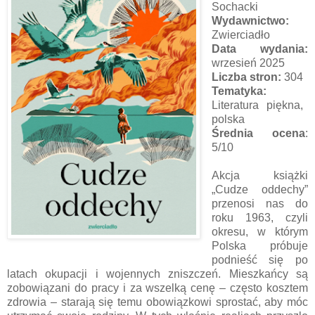
Sochacki
Wydawnictwo:
Zwierciadło
Data wydania:
wrzesień 2025
Liczba stron:
304
Tematyka:
Literatura piękna,
polska
Średnia ocena
:
5/10
Akcja książki
„Cudze oddechy”
przenosi nas do
roku 1963, czyli
okresu, w którym
Polska próbuje
podnieść się po
latach okupacji i wojennych zniszczeń. Mieszkańcy są
zobowiązani do pracy i za wszelką cenę – często kosztem
zdrowia – starają się temu obowiązkowi sprostać, aby móc