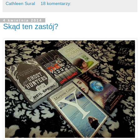
Cathleen Sural
18 komentarzy:
4 kwietnia 2014
Skąd ten zastój?