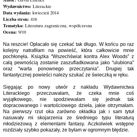
Wydawnictwo:
Literackie
Data wydania:
kwiecień 2014
Liczba stron:
416
Tematyka:
Literatura zagraniczna, współczesna
Ocena:
9/10
Na reszcie! Opłacało się czekać tak długo. W końcu po raz
kolejny natrafiłam na powieść, która całkowicie mnie
pochłonęła. Książka “Wszechświat kontra Alex Woods” z
całą pewnością zostanie zaszufladkowana jako “ulubiona”
oraz “warta ponownego przeczytania”. Drugiej tak
fantastycznej powieści należy szukać ze świeczką w ręku.
Sięgając po nowy utwór z nakładu Wydawnictwa
Literackiego przeczuwałam, że czeka mnie coś
wyjątkowego, nie spodziewałam się jednak tak
dopracowanego i wartościowego dzieła, jakie otrzymałam.
Na pierwszy rzut oka zarówno okładka jak i sam tytuł
nasuwały mi skojarzenia ze średniego typu literaturą
młodzieżową z elementami fantasy. Aczkolwiek wstępne
rozdziały szybko pokazały, że byłam w ogromnym błędzie.