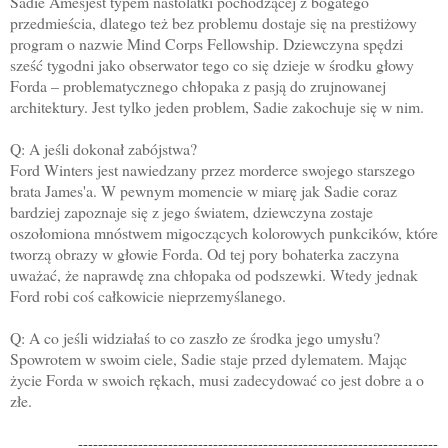
Sadie Amesjest typem nastolatki pochodzącej z bogatego
przedmieścia, dlatego też bez problemu dostaje się na prestiżowy
program o nazwie Mind Corps Fellowship. Dziewczyna spędzi
sześć tygodni jako obserwator tego co się dzieje w środku głowy
Forda – problematycznego chłopaka z pasją do zrujnowanej
architektury. Jest tylko jeden problem, Sadie zakochuje się w nim.
Q: A jeśli dokonał zabójstwa?
Ford Winters jest nawiedzany przez morderce swojego starszego
brata James'a. W pewnym momencie w miarę jak Sadie coraz
bardziej zapoznaje się z jego światem, dziewczyna zostaje
oszołomiona mnóstwem migoczących kolorowych punkcików, które
tworzą obrazy w głowie Forda. Od tej pory bohaterka zaczyna
uważać, że naprawdę zna chłopaka od podszewki. Wtedy jednak
Ford robi coś całkowicie nieprzemyślanego.
Q: A co jeśli widziałaś to co zaszło ze środka jego umysłu?
Spowrotem w swoim ciele, Sadie staje przed dylematem. Mając
życie Forda w swoich rękach, musi zadecydować co jest dobre a o
złe.
------------------------------------------------------------------------