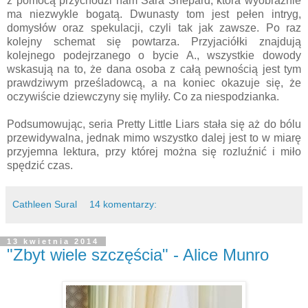
z pomocą przychodzi nam Sara Shepard, która wyobraźnie
ma niezwykle bogatą. Dwunasty tom jest pełen intryg,
domysłów oraz spekulacji, czyli tak jak zawsze. Po raz
kolejny schemat się powtarza. Przyjaciółki znajdują
kolejnego podejrzanego o bycie A., wszystkie dowody
wskasują na to, że dana osoba z całą pewnością jest tym
prawdziwym prześladowcą, a na koniec okazuje się, że
oczywiście dziewczyny się myliły. Co za niespodzianka.
Podsumowując, seria Pretty Little Liars stała się aż do bólu
przewidywalna, jednak mimo wszystko dalej jest to w miarę
przyjemna lektura, przy której można się rozluźnić i miło
spędzić czas.
Cathleen Sural
14 komentarzy:
13 kwietnia 2014
"Zbyt wiele szczęścia" - Alice Munro