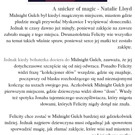
A snicker of magic - Natalie Lloyd
Midnight Gulch był kiedyś magicznym miejscem, miastem gdzie
pludzie mogli przywołać błyskawice I wyśpiewać słoneczniki.
Jednak te czasy dawno już minęły, ponieważ zaklęcie na zawsze
zabrało magię z tego miejsca. Dwunastoletnia Felicity wie wszystko
na temat takich właśnie spraw, ponieważ serce jej matki też zostało
zaklęte.
Jednak kiedy bohaterka dociera do
Midnight Gulch, zauważa, że jej
dotychczasowe szczęście się od niej odwraca. Ponadto Felicity
widzi frazę “kolekcjoner słów” wszędzie, gdzie się znajduje,
począwszy od blasku rozchodzącego się nad nieznajomymi
kończąc na uszach swojego psa. Aczkolwiek Midnight Gulch jest
pierwszym miejscem, gdzie dziewczyna widzi słowo “dom”. Wtedy
też spotyka Jonaha tajemniczego uszczęśliwiacza, który migota
słowami, których Felicity nigdy dotąd nie znała.
Felicity chce zostać w Midnight Gulch bardziej niż gdziekolwiek
indziej. Jednak najpierw dziewczyna musi odgadnąć jak spowrotem
sporwadzić magię, jak złamać zaklęcie, które wisi nad miastem i
nad jej własną matką.