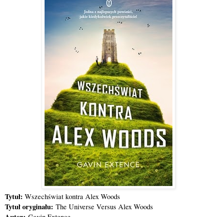
Tytuł:
Wszechświat kontra Alex Woods
Tytuł oryginału:
The Universe Versus Alex Woods
Autor:
Gavin Extence