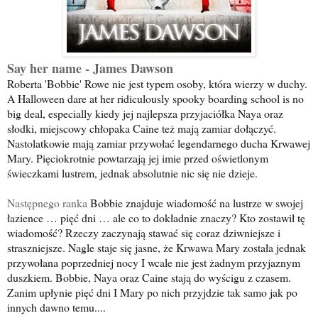
Say her name - James Dawson
Roberta 'Bobbie' Rowe nie jest typem osoby, która wierzy w duchy.
A Halloween dare at her ridiculously spooky boarding school is no
big deal, especially kiedy jej najlepsza przyjaciółka Naya oraz
słodki, miejscowy chłopaka Caine też mają zamiar dołączyć.
Nastolatkowie mają zamiar przywołać legendarnego ducha Krwawej
Mary. Pięciokrotnie powtarzają jej imie przed oświetlonym
świeczkami lustrem, jednak absolutnie nic się nie dzieje.
Następnego ranka
Bobbie znajduje wiadomość na lustrze w swojej
łazience … pięć dni … ale co to dokładnie znaczy? Kto zostawił tę
wiadomość? Rzeczy zaczynają stawać się coraz dziwniejsze i
straszniejsze. Nagle staje się jasne, że Krwawa Mary została jednak
przywołana poprzedniej nocy I wcale nie jest żadnym przyjaznym
duszkiem. Bobbie, Naya oraz Caine stają do wyścigu z czasem.
Zanim upłynie pięć dni I Mary po nich przyjdzie tak samo jak po
innych dawno temu....