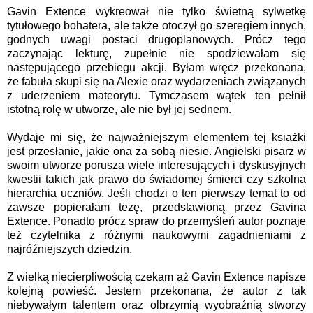
Gavin Extence wykreował nie tylko świetną sylwetkę
tytułowego bohatera, ale także otoczył go szeregiem innych,
godnych uwagi postaci drugoplanowych. Prócz tego
zaczynając lekturę, zupełnie nie spodziewałam się
następującego przebiegu akcji. Byłam wręcz przekonana,
że fabuła skupi się na Alexie oraz wydarzeniach związanych
z uderzeniem mateorytu. Tymczasem wątek ten pełnił
istotną rolę w utworze, ale nie był jej sednem.
Wydaje mi się, że najważniejszym elementem tej ksiażki
jest przesłanie, jakie ona za sobą niesie. Angielski pisarz w
swoim utworze porusza wiele interesujących i dyskusyjnych
kwestii takich jak prawo do świadomej śmierci czy szkolna
hierarchia uczniów. Jeśli chodzi o ten pierwszy temat to od
zawsze popierałam tezę, przedstawioną przez Gavina
Extence. Ponadto prócz spraw do przemyśleń autor poznaje
też czytelnika z różnymi naukowymi zagadnieniami z
najróźniejszych dziedzin.
Z wielką niecierpliwością czekam aż Gavin Extence napisze
kolejną powieść. Jestem przekonana, że autor z tak
niebywałym talentem oraz olbrzymią wyobraźnią stworzy