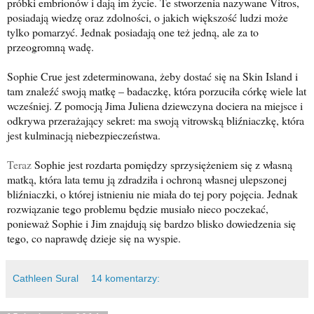
próbki embrionów i dają im życie. Te stworzenia nazywane Vitros,
posiadają wiedzę oraz zdolności, o jakich większość ludzi może
tylko pomarzyć. Jednak posiadają one też jedną, ale za to
przeogromną wadę.
Sophie Crue jest zdeterminowana, żeby dostać się na Skin Island i
tam znaleźć swoją matkę – badaczkę, która porzuciła córkę wiele lat
wcześniej. Z pomocją Jima Juliena dziewczyna dociera na miejsce i
odkrywa przerażający sekret: ma swoją vitrowską bliźniaczkę, która
jest kulminacją niebezpieczeństwa.
Teraz
Sophie jest rozdarta pomiędzy sprzysiężeniem się z własną
matką, która lata temu ją zdradziła i ochroną własnej ulepszonej
bliźniaczki, o której istnieniu nie miała do tej pory pojęcia. Jednak
rozwiązanie tego problemu będzie musiało nieco poczekać,
ponieważ Sophie i Jim znajdują się bardzo blisko dowiedzenia się
tego, co naprawdę dzieje się na wyspie.
Cathleen Sural
14 komentarzy: