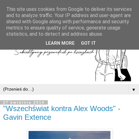
This site uses cookies from Google to deliver its services
and to analyze traffic. Your IP address and user-agent are
shared with Google along with performance and security
metrics to ensure quality of service, generate usage
statistics, and to detect and address abuse.
LEARN MORE
GOT IT
▼
27 kwietnia 2014
"Wszechświat kontra Alex Woods" -
Gavin Extence