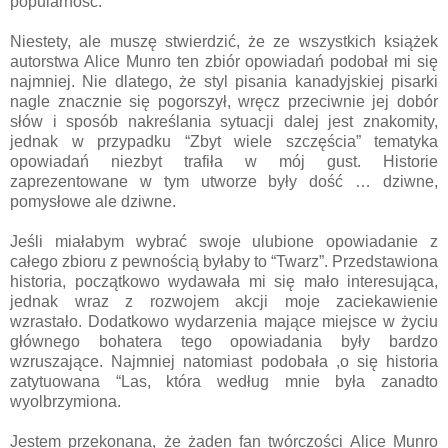
popularność.
Niestety, ale muszę stwierdzić, że ze wszystkich książek
autorstwa Alice Munro ten zbiór opowiadań podobał mi się
najmniej. Nie dlatego, że styl pisania kanadyjskiej pisarki
nagle znacznie się pogorszył, wręcz przeciwnie jej dobór
słów i sposób nakreślania sytuacji dalej jest znakomity,
jednak w przypadku “Zbyt wiele szczęścia” tematyka
opowiadań niezbyt trafiła w mój gust. Historie
zaprezentowane w tym utworze były dość … dziwne,
pomysłowe ale dziwne.
Jeśli miałabym wybrać swoje ulubione opowiadanie z
całego zbioru z pewnością byłaby to “Twarz”. Przedstawiona
historia, początkowo wydawała mi się mało interesująca,
jednak wraz z rozwojem akcji moje zaciekawienie
wzrastało. Dodatkowo wydarzenia mające miejsce w życiu
głównego bohatera tego opowiadania były bardzo
wzruszające. Najmniej natomiast podobała ,o się historia
zatytuowana “Las, która według mnie była zanadto
wyolbrzymiona.
Jestem przekonana, że żaden fan twórczości Alice Munro