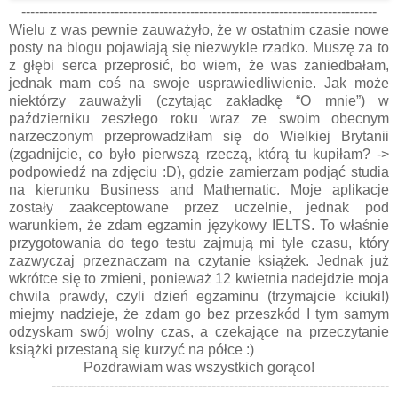
--------------------------------------------------------------------------------
Wielu z was pewnie zauważyło, że w ostatnim czasie nowe
posty na blogu pojawiają się niezwykle rzadko. Muszę za to
z głębi serca przeprosić, bo wiem, że was zaniedbałam,
jednak mam coś na swoje usprawiedliwienie. Jak może
niektórzy zauważyli (czytając zakładkę “O mnie”) w
październiku zeszłego roku wraz ze swoim obecnym
narzeczonym przeprowadziłam się do Wielkiej Brytanii
(zgadnijcie, co było pierwszą rzeczą, którą tu kupiłam? ->
podpowiedź na zdjęciu :D), gdzie zamierzam podjąć studia
na kierunku Business and Mathematic. Moje aplikacje
zostały zaakceptowane przez uczelnie, jednak pod
warunkiem, że zdam egzamin językowy IELTS. To właśnie
przygotowania do tego testu zajmują mi tyle czasu, który
zazwyczaj przeznaczam na czytanie książek. Jednak już
wkrótce się to zmieni, ponieważ 12 kwietnia nadejdzie moja
chwila prawdy, czyli dzień egzaminu (trzymajcie kciuki!)
miejmy nadzieje, że zdam go bez przeszkód I tym samym
odzyskam swój wolny czas, a czekające na przeczytanie
książki przestaną się kurzyć na półce :)
Pozdrawiam was wszystkich gorąco!
----------------------------------------
------------------------------------