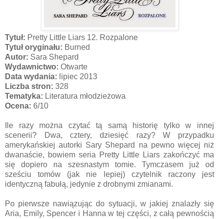
Tytuł:
Pretty Little Liars 12. Rozpalone
Tytuł oryginału:
Burned
Autor:
Sara Shepard
Wydawnictwo:
Otwarte
Data wydania:
lipiec 2013
Liczba stron:
328
Tematyka:
Literatura młodzieżowa
Ocena:
6/10
Ile razy można czytać tą samą historię tylko w innej
scenerii? Dwa, cztery, dziesięć razy? W przypadku
amerykańskiej autorki Sary Shepard na pewno więcej niż
dwanaście, bowiem seria Pretty Little Liars zakończyć ma
się dopiero na szesnastym tomie. Tymczasem już od
sześciu tomów (jak nie lepiej) czytelnik raczony jest
identyczną fabułą, jedynie z drobnymi zmianami.
Po pierwsze nawiązując do sytuacji, w jakiej znalazły się
Aria, Emily, Spencer i Hanna w tej części, z całą pewnością