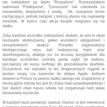
nie nadałabym jej tytułu “Rozpalone”. Rozważyłabym
natomiast “Podtopione”, “Zanurzone” lub cokolwiek co
nasuwałoby skojarzenia z wodą. Ok, rozpalone brzmi
zachęcająco, jednak związek z treścią utworu ma naprawdę
niewielki. W końcu cała akcja książki rozgrywa się na
statku.
Żeby bardziej wszystko zobrazować dodam, że jest to okręt
niezwykle ekskluzywny, pełen wszelkich udogodnień i
niesamowitych atrakcji. Ponadto organizatorzy
ekologicznego rejsu byli nadzwyczaj hojni oraz
spostrzegawczy, dlatego już za wczasu przygotowali dla
każdego uczestnika szeroką gamę zajęć do wyboru,
począwszy od kursu surfingu do poszukiwania skarbów.
Oczywiście nie zabrakło tu też drogocennych nagród w
postaci vespy czy kuponów do sklepu Apple. Jednym
słowem w Polsce na pewno statku takiego nie znajdziemy (z
resztą gdzie indziej też jest to chyba mało prawdopodobne) i
bez dwóch zdań nasza szkoła nie zorganizuje nam takiej
luksusowej wycieczki.
W każdym razie pomarzyć zawsze można i w tym momencie