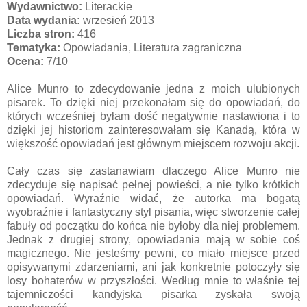
Wydawnictwo:
Literackie
Data wydania:
wrzesień 2013
Liczba stron:
416
Tematyka:
Opowiadania, Literatura zagraniczna
Ocena:
7/10
Alice Munro to zdecydowanie jedna z moich ulubionych
pisarek. To dzięki niej przekonałam się do opowiadań, do
których wcześniej byłam dość negatywnie nastawiona i to
dzięki jej historiom zainteresowałam się Kanadą, która w
większość opowiadań jest głównym miejscem rozwoju akcji.
Cały czas się zastanawiam dlaczego Alice Munro nie
zdecyduje się napisać pełnej powieści, a nie tylko krótkich
opowiadań. Wyraźnie widać, że autorka ma bogatą
wyobraźnie i fantastyczny styl pisania, więc stworzenie całej
fabuły od początku do końca nie byłoby dla niej problemem.
Jednak z drugiej strony, opowiadania mają w sobie coś
magicznego. Nie jesteśmy pewni, co miało miejsce przed
opisywanymi zdarzeniami, ani jak konkretnie potoczyły się
losy bohaterów w przyszłości. Według mnie to właśnie tej
tajemniczości kandyjska pisarka zyskała swoją