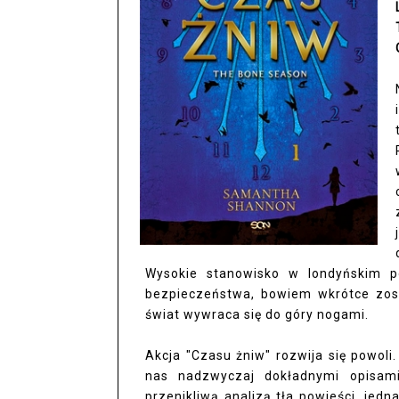
Wysokie stanowisko w londyńskim p
bezpieczeństwa, bowiem wkrótce zost
świat wywraca się do góry nogami.
Akcja "Czasu żniw" rozwija się powoli
nas nadzwyczaj dokładnymi opisam
przenikliwą analizą tła powieści, jed