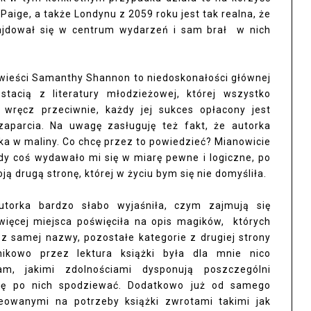
Paige, a także Londynu z 2059 roku jest tak realna, że
ajdował się w centrum wydarzeń i sam brał w nich
owieści Samanthy Shannon to niedoskonałości głównej
stacią z literatury młodzieżowej, której wszystko
 wręcz przeciwnie, każdy jej sukces opłacony jest
parcia. Na uwagę zasługuję też fakt, że autorka
a w maliny. Co chcę przez to powiedzieć? Mianowicie
dy coś wydawało mi się w miarę pewne i logiczne, po
 drugą stronę, której w życiu bym się nie domyśliła.
utorka bardzo słabo wyjaśniła, czym zajmują się
więcej miejsca poświęciła na opis magików, których
 z samej nazwy, pozostałe kategorie z drugiej strony
nikowo przez lektura książki była dla mnie nico
am, jakimi zdolnościami dysponują poszczególni
ię po nich spodziewać. Dodatkowo już od samego
eowanymi na potrzeby książki zwrotami takimi jak