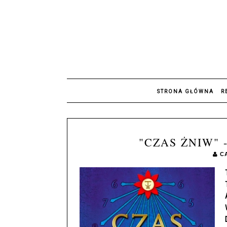
STRONA GŁÓWNA
R
"CZAS ŻNIW"
C