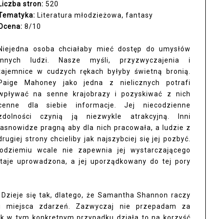
Liczba stron:
520
Tematyka:
Literatura młodzieżowa, fantasy
Ocena:
8/10
Niejedna osoba chciałaby mieć dostęp do umysłów
innych ludzi. Nasze myśli, przyzwyczajenia i
tajemnice w cudzych rękach byłyby świetną bronią.
Paige Mahoney jako jedna z nielicznych potrafi
wpływać na senne krajobrazy i pozyskiwać z nich
cenne dla siebie informacje. Jej niecodzienne
zdolności czynią ją niezwykle atrakcyjną. Inni
jasnowidze pragną aby dla nich pracowała, a ludzie z
drugiej strony chcieliby jak najszybciej się jej pozbyć.
odziemiu wcale nie zapewnia jej wystarczającego
aje uprowadzona, a jej uporządkowany do tej pory
. Dzieje się tak, dlatego, że Samantha Shannon raczy
i miejsca zdarzeń. Zazwyczaj nie przepadam za
nak w tym konkretnym przypadku działa to na korzyść