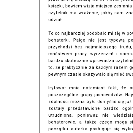
książki, bowiem wizja miejsca zesłania 
czytelnik ma wrażenie, jakby sam zn
udział.
To co najbardziej podobało mi się w p
bohaterki. Paige nie jest typową po
przychodzi bez najmniejszego trudu,
mnóstwem pracy, wyrzeczeń i samoza
bardzo skutecznie wprowadza czytelnik
to, że praktycznie za każdym razem g
pewnym czasie okazywało się mieć swoją
Irytował mnie natomiast fakt, że a
poszczególne grupy jasnowidzów. Naj
zdolności można było domyślić się już
zostały przedstawione bardzo ogól
utrudniona, ponieważ nie wiedział
bohaterowie, a także czego mogę s
początku autorka posługuje się wykr