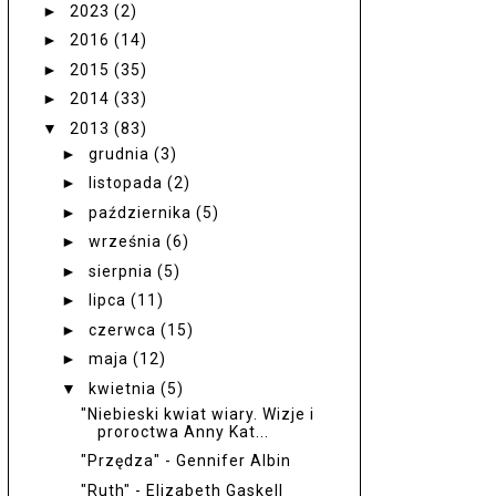
►
2023
(2)
►
2016
(14)
►
2015
(35)
►
2014
(33)
▼
2013
(83)
►
grudnia
(3)
►
listopada
(2)
►
października
(5)
►
września
(6)
►
sierpnia
(5)
►
lipca
(11)
►
czerwca
(15)
►
maja
(12)
▼
kwietnia
(5)
"Niebieski kwiat wiary. Wizje i
proroctwa Anny Kat...
"Przędza" - Gennifer Albin
"Ruth" - Elizabeth Gaskell