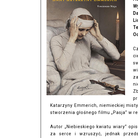
W
D
Li
T
O
C
c
sw
wi
z
n
Z
p
Katarzyny Emmerich, niemieckiej mistycz
stworzenia głośnego filmu „Pasja” w re
Autor „Niebieskiego kwiatu wiary” opis
za serce i wzruszyć, jednak prze