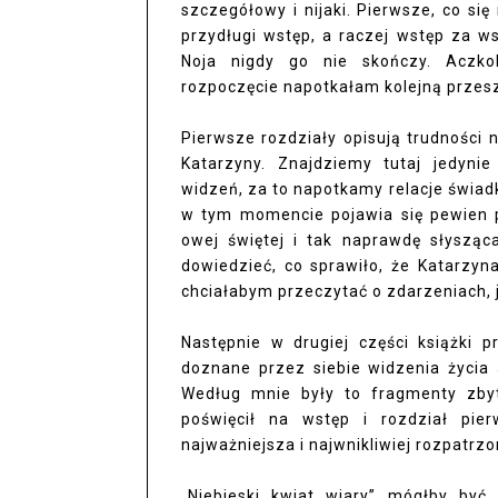
szczegółowy i nijaki. Pierwsze, co się
przydługi wstęp, a raczej wstęp za w
Noja nigdy go nie skończy. Aczk
rozpoczęcie napotkałam kolejną przesz
Pierwsze rozdziały opisują trudności 
Katarzyny. Znajdziemy tutaj jedyni
widzeń, za to napotkamy relacje świadków
w tym momencie pojawia się pewien p
owej świętej i tak naprawdę słysząc
dowiedzieć, co sprawiło, że Katarzyn
chciałabym przeczytać o zdarzeniach, ja
Następnie w drugiej części książki 
doznane przez siebie widzenia życia 
Według mnie były to fragmenty zbyt
poświęcił na wstęp i rozdział pie
najważniejsza i najwnikliwiej rozpatr
„Niebieski kwiat wiary” mógłby być