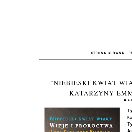
STRONA GŁÓWNA
R
"NIEBIESKI KWIAT WI
KATARZYNY EMME
C
T
K
Ty
Au