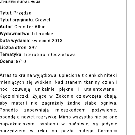
ATHLEEN SURAL
38
Tytuł:
Przędza
Tytuł oryginału:
Crewel
Autor:
Gennifer Albin
Wydawnictwo:
Literackie
Data wydania:
kwiecień 2013
Liczba stron:
392
Tematyka:
Literatura młodzieżowa
Ocena:
8
/
10
Arras to kraina wyjątkowa, upleciona z cienkich nitek i
mieniących się włókien. Nad stanem tkaniny dzień i
noc czuwają unikalnie piękne i utalentowane–
Kądzielniczki. Żyjące w Zakonie dziewczęta dbają,
aby materii nie zagrażały żadne słabe ogniwa.
Ponadto zapewniają mieszkańcom pożywienie,
pogodę a nawet rozrywkę. Mimo wszystko nie są one
najważniejszymi osobami w państwie, są jedynie
narzędziem w ręku na pozór miłego Cormaca