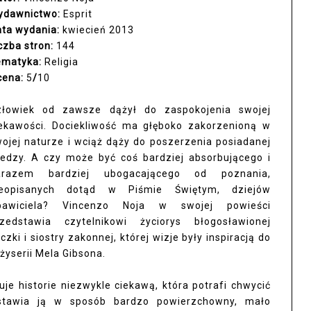
ydawnictwo:
Esprit
ata wydania:
kwiecień 2013
czba stron:
144
ematyka:
Religia
cena:
5
/
10
złowiek od zawsze dążył do zaspokojenia swojej
iekawości. Dociekliwość ma głęboko zakorzenioną w
ojej naturze i wciąż dąży do poszerzenia posiadanej
edzy. A czy może być coś bardziej absorbującego i
arazem bardziej ubogacającego od poznania,
ieopisanych dotąd w Piśmie Świętym, dziejów
bawiciela? Vincenzo Noja w swojej powieści
rzedstawia czytelnikowi życiorys błogosławionej
ki i siostry zakonnej, której wizje były inspiracją do
żyserii Mela Gibsona.
uje historie niezwykle ciekawą, która potrafi chwycić
dstawia ją w sposób bardzo powierzchowny, mało