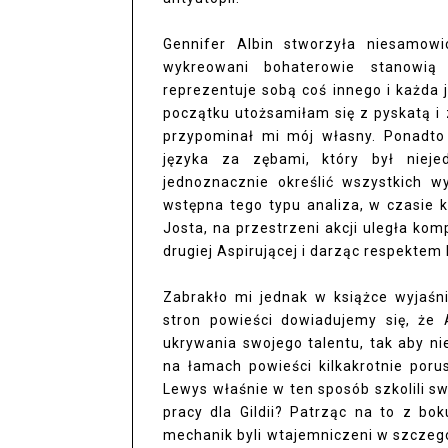
Gennifer Albin stworzyła niesamowic
wykreowani bohaterowie stanowią 
reprezentuje sobą coś innego i każda
początku utożsamiłam się z pyskatą i 
przypominał mi mój własny. Ponadto 
języka za zębami, który był niej
jednoznacznie określić wszystkich w
wstępna tego typu analiza, w czasie k
Josta, na przestrzeni akcji uległa kom
drugiej Aspirującej i darząc respekte
Zabrakło mi jednak w książce wyjaśn
stron powieści dowiadujemy się, że 
ukrywania swojego talentu, tak aby n
na łamach powieści kilkakrotnie por
Lewys właśnie w ten sposób szkolili sw
pracy dla Gildii? Patrząc na to z bo
mechanik byli wtajemniczeni w szczegó