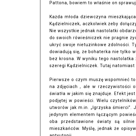
Pattona, bowiem to właśnie on sprawu
Każda młoda dziewczyna mieszkająca 
Kądzielniczek, aczkolwiek żeby dołącz
Nie wszystkie jednak nastolatki obda
do swoich rówieśniczek nie pragnie ży
ukryć swoje nietuzinkowe zdolności.
dowiadują się, że bohaterka nie tylko 
bez krosna. W wyniku tego nastolatka 
szeregi Kądzielniczek. Tutaj natomiast
Pierwsze o czym muszę wspomnieć to 
na zdjęciach , ale w rzeczywistości 
światła w jakim się znajduje. Efekt jes
podjętej w powieści. Wielu czytelnik
utworów jak m.in. „Igrzyska śmierci”.
jedynym elementem łączącym powieść G
oba przedstawione światy są silni
mieszkańców. Myślę, jednak że opisy
antyutopii.