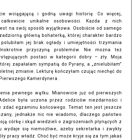
ie wciągającą i godną uwagi historię. Co więcej,
całkowicie unikalne osobowości. Każda z nich
 jest na swój sposób wyjątkowa. Osobiście od samego
zadziorną główną bohaterką, której charakter bardzo
polubiłam jej brak ogłady i umiejętności trzymania
ednokrotnie przyczyną problemów. Nie można też
ystępujących postaci w kategorii dobry – zły. Moja
tórej zapałałam sympatią do Pyrany, a „znielubiłam”
pletnej zmianie. Lekturę kończyłam czując niechęć do
m Pierwszego Kamerdynera .
ienia pewnego wątku. Mianowicie już od pierwszych
Adelice była uczona przez rodziców niezdarności i
ie zdać egzaminu końcowego. Temat ten jest jeszcze
uszany, jednakże nic nie wiadomo, dlaczego państwo
oją córkę i skąd wiedzieli o zagrożeniach płynących z
ku wydaje się niemożliwe, ażeby sekretarka i zwykły
ły pracy władz. Choć być może kryje się za tym jakaś