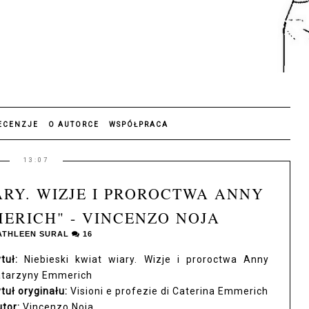
ECENZJE
O AUTORCE
WSPÓŁPRACA
13:07
ARY. WIZJE I PROROCTWA ANNY
RICH" - VINCENZO NOJA
ATHLEEN SURAL
16
ytuł:
Niebieski kwiat wiary. Wizje i proroctwa Anny
atarzyny Emmerich
tuł oryginału:
Visioni e profezie di Caterina Emmerich
tor:
Vincenzo Noja