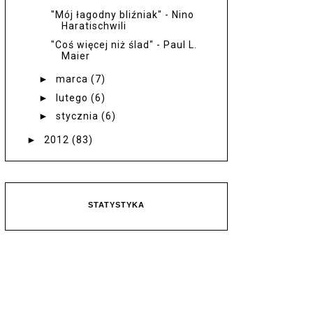
"Mój łagodny bliźniak" - Nino
Haratischwili
"Coś więcej niż ślad" - Paul L.
Maier
►
marca
(7)
►
lutego
(6)
►
stycznia
(6)
►
2012
(83)
STATYSTYKA