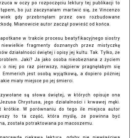
 rzuca w oczy po rozpoczęciu lektury tej publikacji to
stępem, bo już zaczynałam martwić się, że Vincenzo
olwiek gdy przebrnęłam przez owo rozbudowane
kodę. Mianowicie autor zaczął powieść od końca.
napotkane w trakcie procesu beatyfikacyjnego siostry
e niewielkie fragmenty doznanych przez mistyczkę
 działalności świętej i opisy jej kultu. Tak. Tylko, że
roblem. Jaki? Ja jako osoba nieobeznana z życiem
a o niej po raz pierwszy, najpierw pragnęłabym się
a Emmerich jest osobą wyjątkową, a dopiero później
kie miały miejsce po jej śmierci.
przywołane są słowa świętej, w których opisuje ona
Jezusa Chrystusa, jego działalności i krwawej męki.
 krótkie. W porównaniu do tego ile miejsca autor
rwszy to ta część, która myślę, że powinna być
zona, została potraktowana po macoszemu.
 naprawdę ciekawą lekturą, gdyby nie niewłaściwa