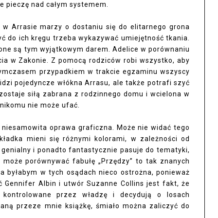
je pieczę nad całym systemem.
w Arrasie marzy o dostaniu się do elitarnego grona
yć do ich kręgu trzeba wykazywać umiejętność tkania.
rzone są tym wyjątkowym darem. Adelice w porównaniu
cia w Zakonie. Z pomocą rodziców robi wszystko, aby
 Tymczasem przypadkiem w trakcie egzaminu wszyscy
widzi pojedyncze włókna Arrasu, ale także potrafi szyć
zostaje siłą zabrana z rodzinnego domu i wcielona w
 nikomu nie może ufać.
niesamowita oprawa graficzna. Może nie widać tego
okładka mieni się różnymi kolorami, w zależności od
t genialny i ponadto fantastycznie pasuje do tematyki,
ów może porównywać fabułę „Przędzy” to tak znanych
 Ja byłabym w tych osądach nieco ostrożna, ponieważ
ennifer Albin i utwór Suzanne Collins jest fakt, że
e kontrolowane przez władzę i decydują o losach
waną przeze mnie książkę, śmiało można zaliczyć do