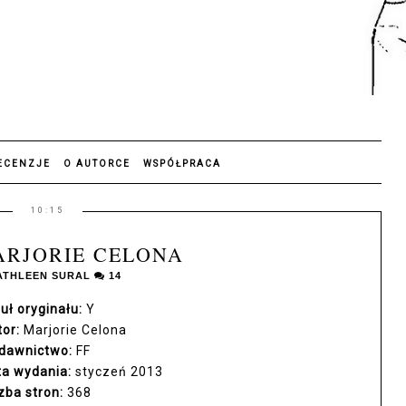
ECENZJE
O AUTORCE
WSPÓŁPRACA
10:15
MARJORIE CELONA
ATHLEEN SURAL
14
uł oryginału:
Y
tor:
Marjorie Celona
dawnictwo:
FF
ta wydania:
styczeń 2013
zba stron:
368