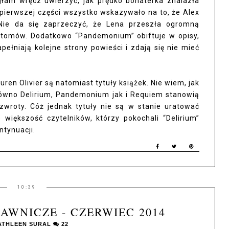
łam wręcz uwierzyć, jak prędko bohaterka znalazła
 pierwszej części wszystko wskazywało na to, że Alex
. Nie da się zaprzeczyć, że Lena przeszła ogromną
 tomów. Dodatkowo “Pandemonium” obiftuje w opisy,
ełniają kolejne strony powieści i zdają się nie mieć
uren Olivier są natomiast tytuły książek. Nie wiem, jak
arówno Delirium, Pandemonium jak i Requiem stanowią
zwroty. Cóż jednak tytuły nie są w stanie uratować
e większość czytelników, którzy pokochali “Delirium”
ntynuacji.
10:39
AWNICZE - CZERWIEC 2014
ATHLEEN SURAL
22