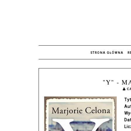
STRONA GŁÓWNA
R
"Y" - 
C
Tyt
Au
Wy
Da
Lic