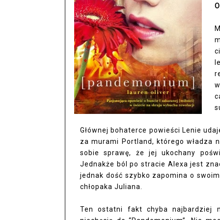
O
M
m
c
l
r
w
c
s
Głównej bohaterce powieści Lenie udaj
za murami Portland, którego władza ni
sobie sprawę, że jej ukochany poświ
Jednakże ból po stracie Alexa jest zn
jednak dość szybko zapomina o swoim
chłopaka Juliana.
Ten ostatni fakt chyba najbardziej 