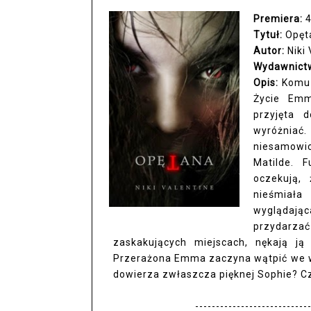
Premiera:
4
Tytuł:
Opęt
Autor:
Niki
Wydawnict
Opis:
Komu 
Życie Emm
przyjęta 
wyróżnia
niesamowic
Matilde. 
oczekują,
nieśmiała
wyglądając
przydarzać
zaskakujących miejscach, nękają ją
Przerażona Emma zaczyna wątpić we wsz
dowierza zwłaszcza pięknej Sophie? Cz
----------------------------