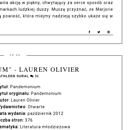
iła akcję w piękny, chwytający za serce sposób oraz
arkach ludzkiej duszy. Muszę przyznać, że Marjorie
ą powieść, która miejmy nadzieję szybko ukaże się w
08:44
M" - LAUREN OLIVIER
ATHLEEN SURAL
31
ytuł:
Pandemonium
ytuł oryginału
: Pandemonium
utor:
Lauren Olivier
ydawnictwo:
Otwarte
ata wydania:
październik 2012
iczba stron:
376
ematyka:
Literatura młodzieżowa