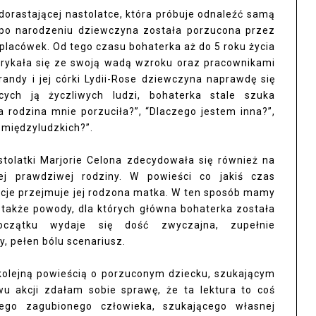
dorastającej nastolatce, która próbuje odnaleźć samą
 po narodzeniu dziewczyna została porzucona przez
placówek. Od tego czasu bohaterka aż do 5 roku życia
orykała się ze swoją wadą wzroku oraz pracownikami
andy i jej córki Lydii-Rose dziewczyna naprawdę się
ych ją życzliwych ludzi, bohaterka stale szuka
 rodzina mnie porzuciła?”, “Dlaczego jestem inna?”,
i międzyludzkich?”.
tolatki Marjorie Celona zdecydowała się również na
jej prawdziwej rodziny. W powieści co jakiś czas
acje przejmuje jej rodzona matka. W ten sposób mamy
 także powody, dla których główna bohaterka została
oczątku wydaje się dość zwyczajna, zupełnie
, pełen bólu scenariusz.
kolejną powieścią o porzuconym dziecku, szukającym
wu akcji zdałam sobie sprawę, że ta lektura to coś
dego zagubionego człowieka, szukającego własnej