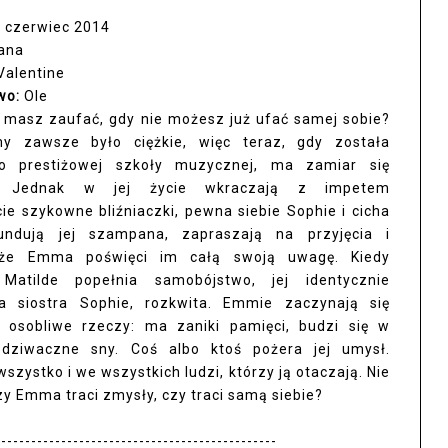
 czerwiec 2014
ana
 Valentine
wo:
Ole
masz zaufać, gdy nie możesz już ufać samej sobie?
y zawsze było ciężkie, więc teraz, gdy została
do prestiżowej szkoły muzycznej, ma zamiar się
ć. Jednak w jej życie wkraczają z impetem
ie szykowne bliźniaczki, pewna siebie Sophie i cicha
Fundują jej szampana, zapraszają na przyjęcia i
 że Emma poświęci im całą swoją uwagę. Kiedy
 Matilde popełnia samobójstwo, jej identycznie
a siostra Sophie, rozkwita. Emmie zaczynają się
 osobliwe rzeczy: ma zaniki pamięci, budzi się w
 dziwaczne sny. Coś albo ktoś pożera jej umysł.
ystko i we wszystkich ludzi, którzy ją otaczają. Nie
y Emma traci zmysły, czy traci samą siebie?
----------------------------------------------