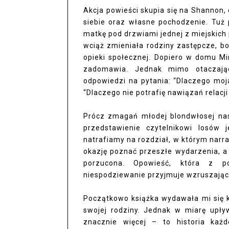
Akcja powieści skupia się na Shannon, 
siebie oraz własne pochodzenie. Tuż
matkę pod drzwiami jednej z miejskich 
wciąż zmieniała rodziny zastępcze, b
opieki społecznej. Dopiero w domu Mir
zadomawia. Jednak mimo otaczając
odpowiedzi na pytania: “Dlaczego moja
“Dlaczego nie potrafię nawiązań relacj
Prócz zmagań młodej blondwłosej nas
przedstawienie czytelnikowi losów 
natrafiamy na rozdział, w którym narr
okazję poznać przeszłe wydarzenia, a
porzucona. Opowieść, która z p
niespodziewanie przyjmuje wzruszający
Początkowo książka wydawała mi się 
swojej rodziny. Jednak w miarę upły
znacznie więcej – to historia każ