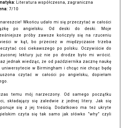
matyka:
Literatura współczesna, zagraniczna
ena:
7/10
nareszcie! Wkońcu udało mi się przeczytać w całości
iążkę po angielsku. Od deski do deski. Moje
ześniejsze próby zawsze kończyły się na rzuceniu
wieści w kąt, bo przecież w międzyczasie trzeba
zeczytać coś ciekawszego po polsku. Oczywiście do
rzuconej lektury już nie po drodze było mi wrócić.
raz jednak wiedząc, że od października zacznę naukę
 uniwersytecie w Birmingham i chcąc nie chcąc będę
uszona czytać w całości po angielsku, dopiełam
ego.
ś czas temu mój narzeczony. Od samego początku
i, składający się zaledwie z jednej litery. Jak się
ponuje się z jej treścią. Dodatkowo ma też ukryte
gielskim czyta się tak samo jak słówko “why” czyli