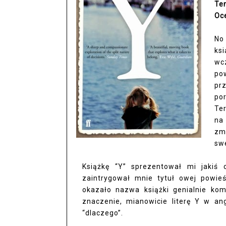
Te
Oc
No 
ks
wc
po
pr
po
Te
na
zm
sw
Książkę “Y” sprezentował mi jaki
zaintrygował mnie tytuł owej powieśc
okazało nazwa książki genialnie kom
znaczenie, mianowicie literę Y w an
“dlaczego”.