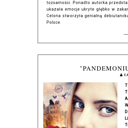
tożsamości. Ponadto autorka przedstaw
ukazała emocje ukryte głębko w zakam
Celona stworzyła genialną debiutanck
Polsce.
"PANDEMONIU
C
T
T
A
W
D
L
T