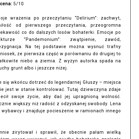
cena:
5/10
oje wrażenia po przeczytaniu “Delirium”: zachwyt,
iłość od pierwszego przeczytania, przeogromna
iekawość co do dalszych losów bohaterki. Emocje po
ekturze “Pandemonium”: zwątpienie, zawód,
ezygnacja. Na tej podstawie można wysnuć trafny
niosek, że pierwsza część w porównaniu do drugiej to
ałkowite niebo a ziemia. Z wyżyn autorka spada na
uchy grunt albo i jeszcze niżej.
e się wkońcu dotrzeć do legendarnej Głuszy – miejsca
e jest w stanie kontrolować. Tutaj dziewczyna zdaje
ecił swoje życie, aby dać jej upragnioną wolność.
acznie większy niż radość z odzyskanej swobody. Lena
 wybawcy i znajduje pocieszenie w ramionach innego
mnie zirytował i sprawił, że obecnie pałam wielką