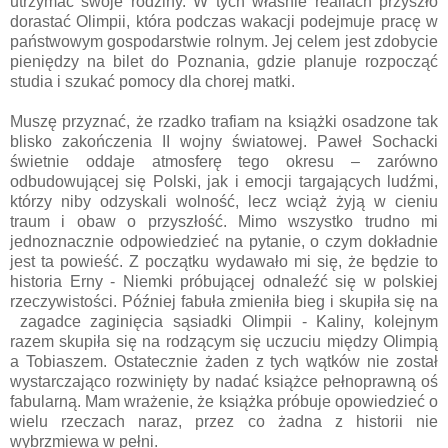
utrzymać swoje rodziny. W tych właśnie realiach przyszło
dorastać Olimpii, która podczas wakacji podejmuje pracę w
państwowym gospodarstwie rolnym. Jej celem jest zdobycie
pieniędzy na bilet do Poznania, gdzie planuje rozpocząć
studia i szukać pomocy dla chorej matki.
Muszę przyznać, że rzadko trafiam na książki osadzone tak
blisko zakończenia II wojny światowej. Paweł Sochacki
świetnie oddaje atmosferę tego okresu – zarówno
odbudowującej się Polski, jak i emocji targających ludźmi,
którzy niby odzyskali wolność, lecz wciąż żyją w cieniu
traum i obaw o przyszłość. Mimo wszystko trudno mi
jednoznacznie odpowiedzieć na pytanie, o czym dokładnie
jest ta powieść. Z początku wydawało mi się, że będzie to
historia Erny - Niemki próbującej odnaleźć się w polskiej
rzeczywistości. Później fabuła zmieniła bieg i skupiła się na
zagadce zaginięcia sąsiadki Olimpii - Kaliny, kolejnym
razem skupiła się na rodzącym się uczuciu między Olimpią
a Tobiaszem. Ostatecznie żaden z tych wątków nie został
wystarczająco rozwinięty by nadać książce pełnoprawną oś
fabularną. Mam wrażenie, że książka próbuje opowiedzieć o
wielu rzeczach naraz, przez co żadna z historii nie
wybrzmiewa w pełni.