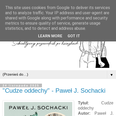
This site uses cookies from Google to deliver its services
and to analyze traffic. Your IP address and user-agent are
shared with Google along with performance and security
metrics to ensure quality of service, generate usage
statistics, and to detect and address abuse.
LEARN MORE
GOT IT
▼
24 listopada 2025
"Cudze oddechy" - Paweł J. Sochacki
Tytuł:
Cudze
oddechy
Autor:
Paweł J.