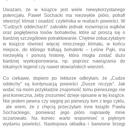
Uważam, że w książce jest wiele niewykorzystanego
potencjału. Paweł Sochacki ma niezwykle pióro, potrafi
stworzyć klimat i osadzić czytelnika w realiach powieści. W
“Cudzych oddechach” zabrakło jednak rozwinięcia wątków
oraz pogłębienia losów bohaterów, które aż proszą się o
bardziej szczegółowe potraktowanie. Chętnie zobaczyłabym
w książce również więcej mrocznego klimatu, w końcu
miejsce, do którego trafiają bohaterki – Leśne Pąki, ma
niezwykłą i ponurą historię, która mogła zostać dużo
bardziej wyeksponowana, np. poprzez nawiązania do
lokalnych legend czy nawet słowiańskich wierzeń.
Co ciekawe, dopiero po lekturze odkryłam, że „Cudze
oddechy” są kontynuacją powieści „Dusze niczyje”.
Jak
widać na moim przykładzie znajomość tomu pierwszego nie
jest konieczna, żeby zrozumieć dzieje opisane w tej książce.
Nie jestem pewna czy sięgnę po pierwszy tom z tego cyklu,
ale wiem, że z chęcią przeczytam inne książki Pawła
Sochackiego, ponieważ jego pióro naprawdę mnie
oczarowało. Na koniec warto wspomnieć o pięknym
wydaniu powieści. Nastrojowa okładka i barwione brzegi