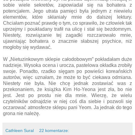
sobie wiele sekretów, zapowiadał się na bohatera z
potencjałem. Jego utrata pamięci była jednym z niewielu
elementów, które skłaniały mnie do dalszej lektury.
Chciałam poznać prawdę o tym, co sprawiło, że człowiek tak
uprzejmy i poukładany trafił na ulicę i stał się bezdomnym.
Niestety, rozwiązanie tej zagadki rozczarowało mnie,
ujawniając bohatera o znacznie słabszej psychice, niż
mogłoby się wydawać.
W „Nietuzinkowym sklepie całodobowym” pokładałam duże
nadzieje. Wysoka ocena i urocza, pastelowa okładka zrobiły
swoje. Ponadto, rzadko sięgam po powieści koreańskich
autorów, więc uznałam, że może to być ciekawa odmiana.
Niestety nie była.
Nie chcę jednak zostawiać was z
przekonaniem, że książka Kim Ho-Yeona jest zła, bo nie
jest. Jest po prostu nie dla mnie. Wierzę, że wielu
czytelników odnajdzie w niej coś dla siebie i pozwoli się
oczarować atmosferze sklepu pani Yeom. Ja jednak do tego
grona nie należę.
Cathleen Sural
22 komentarze: