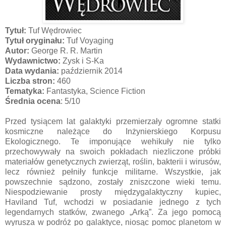
Tytuł:
Tuf Wędrowiec
Tytuł oryginału:
Tuf Voyaging
Autor:
George R. R. Martin
Wydawnictwo:
Zysk i S-Ka
Data wydania:
październik 2014
Liczba stron:
460
Tematyka:
Fantastyka, Science Fiction
Średnia ocena
: 5/10
Przed tysiącem lat galaktyki przemierzały ogromne statki
kosmiczne należące do Inżynierskiego Korpusu
Ekologicznego. Te imponujące wehikuły nie tylko
przechowywały na swoich pokładach niezliczone próbki
materiałów genetycznych zwierząt, roślin, bakterii i wirusów,
lecz również pełniły funkcje militarne. Wszystkie, jak
powszechnie sądzono, zostały zniszczone wieki temu.
Niespodziewanie prosty międzygalaktyczny kupiec,
Haviland Tuf, wchodzi w posiadanie jednego z tych
legendarnych statków, zwanego „Arką”. Za jego pomocą
wyrusza w podróż po galaktyce, niosąc pomoc planetom w