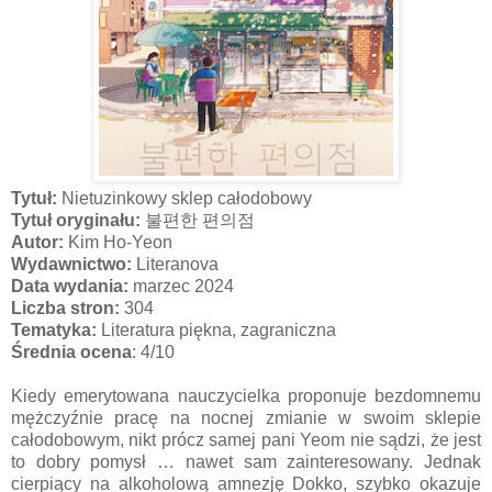
Tytuł:
Nietuzinkowy sklep całodobowy
Tytuł oryginału:
불편한
편의점
Autor:
Kim Ho-Yeon
Wydawnictwo:
Literanova
Data wydania:
marzec 2024
Liczba stron:
304
Tematyka:
Literatura piękna, zagraniczna
Średnia ocena
: 4/10
Kiedy emerytowana nauczycielka proponuje bezdomnemu
mężczyźnie pracę na nocnej zmianie w swoim sklepie
całodobowym, nikt prócz samej pani Yeom nie sądzi, że jest
to dobry pomysł … nawet sam zainteresowany. Jednak
cierpiący na alkoholową amnezję Dokko, szybko okazuje