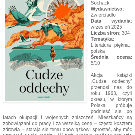
Sochacki
Wydawnictwo:
Zwierciadło
Data wydania:
wrzesień 2025
Liczba stron:
304
Tematyka:
Literatura piękna,
polska
Średnia ocena
:
5/10
Akcja książki
„Cudze oddechy”
przenosi nas do
roku 1963, czyli
okresu, w którym
Polska próbuje
podnieść się po
latach okupacji i wojennych zniszczeń. Mieszkańcy są
zobowiązani do pracy i za wszelką cenę – często kosztem
zdrowia – starają się temu obowiązkowi sprostać, aby móc