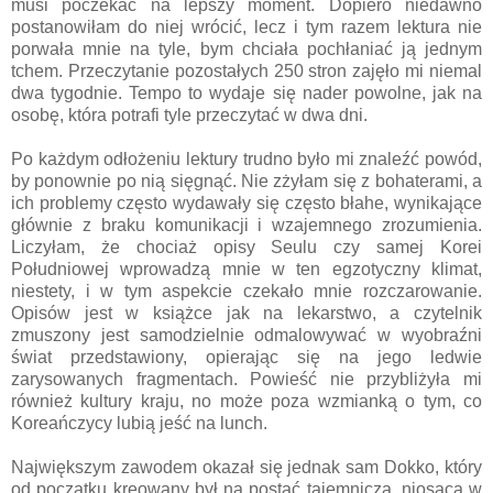
musi poczekać na lepszy moment. Dopiero niedawno
postanowiłam do niej wrócić, lecz i tym razem lektura nie
porwała mnie na tyle, bym chciała pochłaniać ją jednym
tchem. Przeczytanie pozostałych 250 stron zajęło mi niemal
dwa tygodnie. Tempo to wydaje się nader powolne, jak na
osobę, która potrafi tyle przeczytać w dwa dni.
Po każdym odłożeniu lektury trudno było mi znaleźć powód,
by ponownie po nią sięgnąć. Nie zżyłam się z bohaterami, a
ich problemy często wydawały się cz
ęsto
błahe, wynikające
głównie z braku komunikacji i wzajemnego zrozumienia.
Liczyłam, że chociaż opisy Seulu czy samej Korei
Południowej wprowadzą mnie w ten egzotyczny klimat,
niestety, i w tym aspekcie czekało mnie rozczarowanie.
Opisów jest w książce jak na lekarstwo, a czytelnik
zmuszony jest samodzielnie odmalowywać w wyobraźni
świat przedstawiony, opierając się na jego ledwie
zarysowanych fragmentach. Powieść nie przybliżyła mi
również kultury kraju, no może poza wzmianką o tym, co
Koreańczycy lubią jeść na lunch.
Największym zawodem okazał się jednak sam Dokko, który
od początku kreowany był na postać tajemniczą, niosącą w