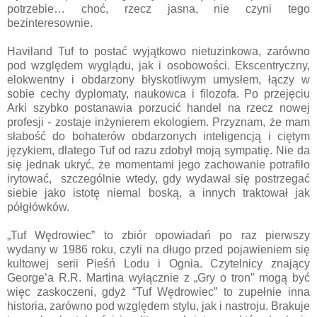
potrzebie… choć, rzecz jasna, nie czyni tego
bezinteresownie.
Haviland Tuf to postać wyjątkowo nietuzinkowa, zarówno
pod względem wyglądu, jak i osobowości. Ekscentryczny,
elokwentny i obdarzony błyskotliwym umysłem, łączy w
sobie cechy dyplomaty, naukowca i filozofa. Po przejęciu
Arki szybko postanawia porzucić handel na rzecz nowej
profesji - zostaje inżynierem ekologiem. Przyznam, że mam
słabość do bohaterów obdarzonych inteligencją i ciętym
językiem, dlatego Tuf od razu zdobył moją sympatię. Nie da
się jednak ukryć, że momentami jego zachowanie potrafiło
irytować, szczególnie wtedy, gdy wydawał się postrzegać
siebie jako istotę niemal boską, a innych traktował jak
półgłówków.
„Tuf Wędrowiec” to zbiór opowiadań po raz pierwszy
wydany w 1986 roku, czyli na długo przed pojawieniem się
kultowej serii Pieśń Lodu i Ognia. Czytelnicy znający
George’a R.R. Martina wyłącznie z „Gry o tron” mogą być
więc zaskoczeni, gdyż “Tuf Wędrowiec” to zupełnie inna
historia, zarówno pod względem stylu, jak i nastroju. Brakuje