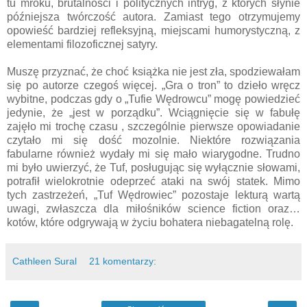
tu mroku, brutalności i politycznych intryg, z których słynie
późniejsza twórczość autora. Zamiast tego otrzymujemy
opowieść bardziej refleksyjną, miejscami humorystyczną, z
elementami filozoficznej satyry.
Muszę przyznać, że choć książka nie jest zła, spodziewałam
się po autorze czegoś więcej. „Gra o tron” to dzieło wręcz
wybitne, podczas gdy o „Tufie Wędrowcu” mogę powiedzieć
jedynie, że „jest w porządku”. Wciągnięcie się w fabułę
zajęło mi trochę czasu , szczególnie pierwsze opowiadanie
czytało mi się dość mozolnie. Niektóre rozwiązania
fabularne również wydały mi się mało wiarygodne. Trudno
mi było uwierzyć, że Tuf, posługując się wyłącznie słowami,
potrafił wielokrotnie odeprzeć ataki na swój statek. Mimo
tych zastrzeżeń, „Tuf Wędrowiec” pozostaje lekturą wartą
uwagi, zwłaszcza dla miłośników science fiction oraz…
kotów, które odgrywają w życiu bohatera niebagatelną rolę.
Cathleen Sural
21 komentarzy: