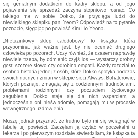
się genialnym dodatkiem do kadry sklepu, a od jego
pojawienia się sprzedaż zaczyna stopniowo rosnąć. Co
takiego ma w sobie Dokko, że przyciąga ludzi do
niewielkiego sklepiku pani Yeom?
Odpowiedź na to pytanie
poznacie, sięgając po powieść Kim Ho-Yeona.
„Nietuzinkowy sklep całodobowy” to książka, która
przypomina, jak ważne jest, by nie oceniać drugiego
człowieka po pozorach. Uczy również, że czasem naprawdę
niewiele trzeba, by odmienić czyjś los — wystarczy drobny
gest, szczere słowo czy odrobina empatii. Każdy rozdział to
osobna historia jednej z osób, które Dokko spotyka podczas
swoich nocnych zmian w sklepie sieci Always. Bohaterowie,
których poznaje, zmagają się z codziennymi trudnościami,
problemami rodzinnymi czy poczuciem życiowego
zagubienia. Dokko staje się dla nich wsparciem, a
jednocześnie oni nieświadomie, pomagają mu w procesie
wewnętrznego uzdrowienia.
Muszę jednak przyznać, że trudno było mi się wciągnąć w
fabułę tej powieści. Zaczęłam ją czytać w poczekalni u
lekarza i po pierwszym rozdziale stwierdziłam, że ksiązka ta