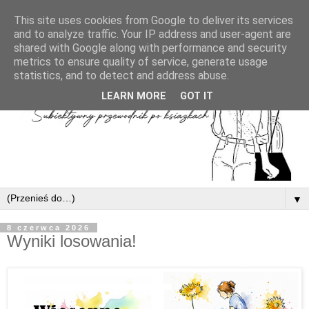
This site uses cookies from Google to deliver its services
and to analyze traffic. Your IP address and user-agent are
shared with Google along with performance and security
metrics to ensure quality of service, generate usage
statistics, and to detect and address abuse.
LEARN MORE
GOT IT
▼
8 czerwca 2026
Wyniki losowania!