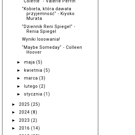
"Colette" - Valérie Perrin
"Kobieta, która dawała
przyjemność" - Kiyoko
Murata
"Dziennik Reni Spiegel" -
Renia Spiegel
Wyniki losowania!
"Maybe Someday" - Colleen
Hoover
►
maja
(5)
►
kwietnia
(5)
►
marca
(3)
►
lutego
(2)
►
stycznia
(1)
►
2025
(25)
►
2024
(8)
►
2023
(2)
►
2016
(14)