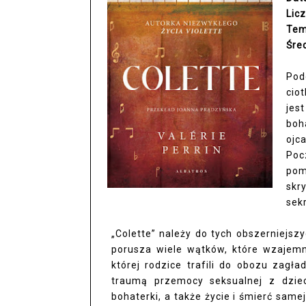
Lic
Tem
Śre
Pod
cio
jes
boh
ojc
Poc
pom
skr
sekr
„Colette” należy do tych obszerniejsz
porusza wiele wątków, które wzajemni
której rodzice trafili do obozu zag
traumą przemocy seksualnej z dziec
bohaterki, a także życie i śmierć same