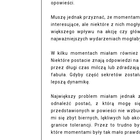
opowieści.
Muszę jednak przyznać, że momentami 
interesujące, ale niektóre z nich mogł
większego wpływu na akcję czy głów
najważniejszych wydarzeniach mogłab
W kilku momentach miałam również w
Niektóre postacie znają odpowiedzi na
przez długi czas milczą lub zdradzaj
fabuła. Gdyby część sekretów został
lepszą dynamikę.
Największy problem miałam jednak z
odnaleźć postać, z którą mogę si
przedstawionych w powieści nie wzbud
mi się zbyt biernych, lękliwych lub a
granice tolerancji. Przez to trudno b
które momentami były tak mało prawdo