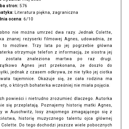
zba stron:
576
atyka:
Literatura piękna, zagraniczna
dnia ocena
: 6/10
obno nie można umrzeć dwa razy. Jednak Colette,
tka znanej reżyserki filmowej Agnes, udowadnia, że
t to możliwe. Trzy lata po jej pogrzebie główna
aterka otrzymuje telefon z informacją, że siostra jej
a została znaleziona martwa po raz drugi.
zątkowo Agnes jest przekonana, że doszło do
yłki, jednak z czasem odkrywa, że nie tylko jej ciotka
ywała tajemnice. Okazuje się, że cała rodzina ma
ety, o których bohaterka wcześniej nie miała pojęcia.
ych powieści i nietrudno zrozumieć dlaczego. Autorka
e się przeplatają. Poznajemy historię matki Agnes,
łady w Auschwitz, losy znajomego zmagającego się z
iństwa, historię muzycznego talentu ojca głównej
j Colette. Do tego dochodzi jeszcze wiele pobocznych