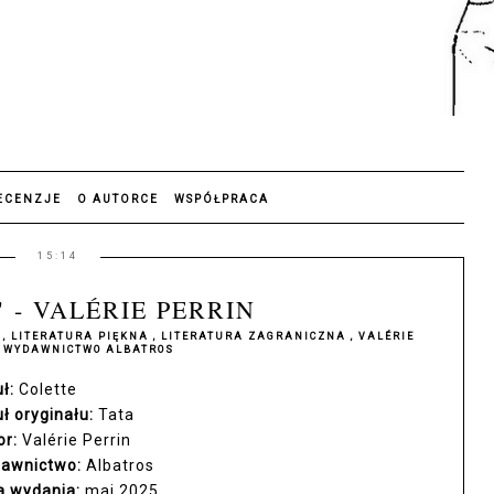
ECENZJE
O AUTORCE
WSPÓŁPRACA
15:14
 - VALÉRIE PERRIN
E
,
LITERATURA PIĘKNA
,
LITERATURA ZAGRANICZNA
,
VALÉRIE
,
WYDAWNICTWO ALBATROS
uł:
Colette
uł oryginału:
Tata
or:
Valérie Perrin
awnictwo:
Albatros
a wydania:
maj 2025