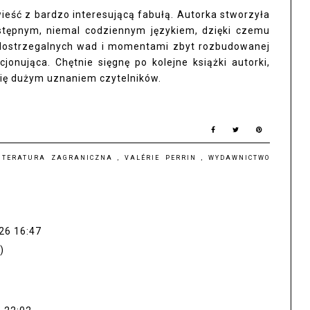
ieść z bardzo interesującą fabułą. Autorka stworzyła
zystępnym, niemal codziennym językiem, dzięki czemu
o dostrzegalnych wad i momentami zbyt rozbudowanej
jonująca. Chętnie sięgnę po kolejne książki autorki,
 się dużym uznaniem czytelników.
ITERATURA ZAGRANICZNA
,
VALÉRIE PERRIN
,
WYDAWNICTWO
26 16:47
)