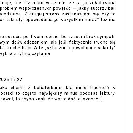
onuje, ale też mam wrażenie, że ta „przeładowana
 problem współczesnych powieści — jakby autorzy bali
wiedziane. Z drugiej strony zastanawiam się, czy to
ak taki styl opowiadania „o wszystkim naraz” też ma
 uczucia po Twoim opisie, bo czasem brak sympatii
awym doświadczeniem, ale jeśli faktycznie trudno się
ka trochę traci. A te „sztucznie spowolnione sekrety”
wybija z rytmu czytania
2026 17:27
aku chemii z bohaterkami. Dla mnie trudność w
ostaci to często największy minus podczas lektury.
asował, to chyba znak, że warto dać jej szansę:-)