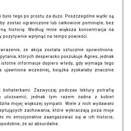
było tego po prostu za dużo. Poszczególne wątki są
yby zostać ograniczone lub całkowicie pominięte, bez
ną historię. Według mnie większa koncentracja na
y pozytywnie wpłynąć na tempo powieści.
rażenie, że akcja została sztucznie spowolniona.
 pytania, których desperacko poszukuje Agnes, jednak
ą istotne informacje dopiero wtedy, gdy wymaga tego
a ujawniona wcześniej, książka zyskałaby znacznie
 bohaterkami. Zazwyczaj podczas lektury potrafię
ę utożsamić, jednak tym razem żadna z kobiet
ziła mojej większej sympatii. Wiele z nich wydawało
kceptujących zachowania, które wykraczają poza moje
yło mi emocjonalnie zaangażować się w ich historie,
podobne, że aż absurdalne.