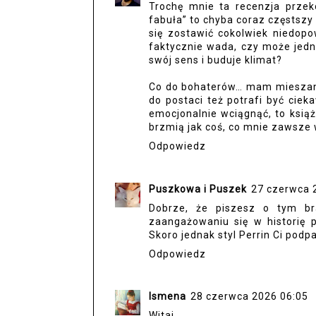
Trochę mnie ta recenzja przek
fabuła” to chyba coraz częstszy
się zostawić cokolwiek niedopo
faktycznie wada, czy może jedn
swój sens i buduje klimat?
Co do bohaterów… mam mieszane
do postaci też potrafi być ciek
emocjonalnie wciągnąć, to książ
brzmią jak coś, co mnie zawsze 
Odpowiedz
Puszkowa i Puszek
27 czerwca 
Dobrze, że piszesz o tym br
zaangażowaniu się w historię p
Skoro jednak styl Perrin Ci podp
Odpowiedz
Ismena
28 czerwca 2026 06:05
Witaj