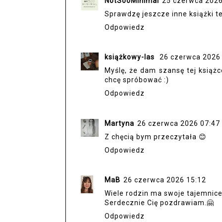
NotSooMinimal
25 czerwca 2026
Sprawdzę jeszcze inne książki te
Odpowiedz
książkowy-las
26 czerwca 2026
Myślę, że dam szansę tej książ
chcę spróbować :)
Odpowiedz
Martyna
26 czerwca 2026 07:47
Z chęcią bym przeczytała 😊
Odpowiedz
MaB
26 czerwca 2026 15:12
Wiele rodzin ma swoje tajemnic
Serdecznie Cię pozdrawiam.🤗
Odpowiedz