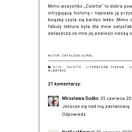
Mimo wszysttko „Colette” to dobra pow
intrygującą historię i napisała ją pr
książkę czyta się bardzo lekko. Mim
fabuły lektura była dla mnie satysfakc
zwłaszcza że inne jej powieści cieszą
AUTOR:
CATHLEEN SURAL
6/10
,
COLETTE
,
LITERATURA PIĘKNA
,
L
ALBATROS
21 komentarzy:
Mirosława Dudko
25 czerwca 20
Jeszcze się nad nią zastanowię :
Odpowiedz