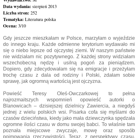
Data wydania:
sierpień 2013
Liczba stron:
252
Tematyka:
Literatura polska
Ocena:
3/10
Gdy jeszcze mieszkałam w Polsce, marzyłam o wyjeździe
do innego kraju. Każde odmienne terytorium wydawało mi
się o niebo lepsze od ojczystej ziemi. W naszym państwie
nie widziałam nic pozytywnego. Z każdej strony widziałam
wszechobecną nędzę
i usilną pogoń za pieniądzem.
Dopiero, gdy zdecydowałam się na emigracje i przeżyłam
trochę czasu z dala od rodziny i Polski, zdałam sobie
sprawę, jak ogromną wartością jest ojczyzna.
Powieść Teresy Oleś-Owczarkowej to pełna
najrozmaitszych wspomnień opowieść autorki o
Blanowicach – dzisiejszej dzielnicy Zawiercia, a niegdyś
jednej z wielu polskich wsi. Pisarka cofa się myślami do
czasów dzieciństwa, kiedy jako mała dziewczynka spędzała
ogromne ilości czasu w domu swojej babci. To właśnie tam
poznała miejscowe zwyczaje, mowę oraz sposób
pojmowania rzeczywistości. Teraz, z perspektywy czasu,