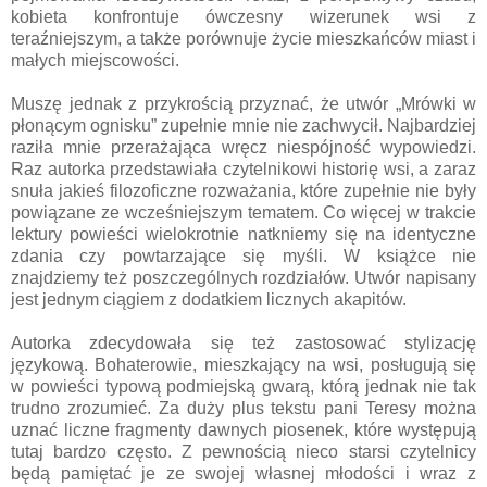
kobieta konfrontuje ówczesny wizerunek wsi z
teraźniejszym, a także porównuje życie mieszkańców miast i
małych miejscowości.
Muszę jednak z przykrością przyznać, że utwór „Mrówki w
płonącym ognisku” zupełnie mnie nie zachwycił. Najbardziej
raziła mnie przerażająca wręcz niespójność wypowiedzi.
Raz autorka przedstawiała czytelnikowi historię wsi, a zaraz
snuła jakieś filozoficzne rozważania, które zupełnie nie były
powiązane ze wcześniejszym tematem. Co więcej w trakcie
lektury powieści wielokrotnie natkniemy się na identyczne
zdania czy powtarzające się myśli. W książce nie
znajdziemy też poszczególnych rozdziałów. Utwór napisany
jest jednym ciągiem z dodatkiem licznych akapitów.
Autorka zdecydowała się też zastosować stylizację
językową. Bohaterowie, mieszkający na wsi, posługują się
w powieści typową podmiejską gwarą, którą jednak nie tak
trudno zrozumieć. Za duży plus tekstu pani Teresy można
uznać liczne fragmenty dawnych piosenek, które występują
tutaj bardzo często. Z pewnością nieco starsi czytelnicy
będą pamiętać je ze swojej własnej młodości i wraz z