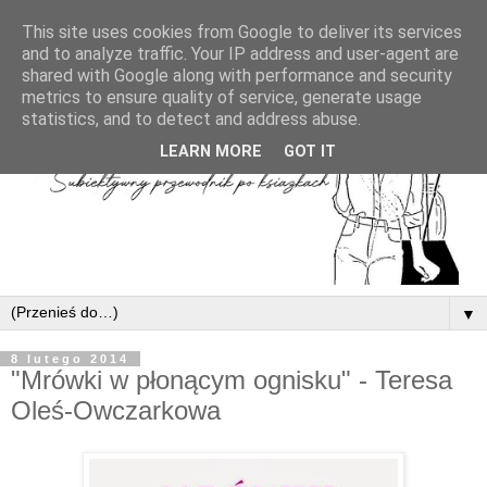
This site uses cookies from Google to deliver its services
and to analyze traffic. Your IP address and user-agent are
shared with Google along with performance and security
metrics to ensure quality of service, generate usage
statistics, and to detect and address abuse.
LEARN MORE
GOT IT
▼
8 lutego 2014
"Mrówki w płonącym ognisku" - Teresa
Oleś-Owczarkowa