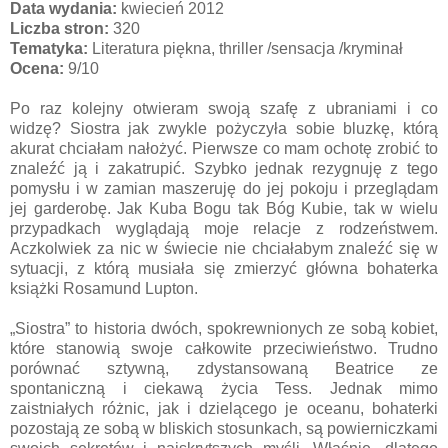
Data wydania:
kwiecień 2012
Liczba stron:
320
Tematyka:
Literatura piękna, thriller /sensacja /kryminał
Ocena:
9/
10
Po raz kolejny otwieram swoją szafę z ubraniami i co
widzę? Siostra jak zwykle pożyczyła sobie bluzkę, którą
akurat chciałam nałożyć. Pierwsze co mam ochotę zrobić to
znaleźć ją i zakatrupić. Szybko jednak rezygnuję z tego
pomysłu i w zamian maszeruję do jej pokoju i przeglądam
jej garderobę. Jak Kuba Bogu tak Bóg Kubie, tak w wielu
przypadkach wyglądają moje relacje z rodzeństwem.
Aczkolwiek za nic w świecie nie chciałabym znaleźć się w
sytuacji, z którą musiała się zmierzyć główna bohaterka
książki Rosamund Lupton.
„Siostra” to historia dwóch, spokrewnionych ze sobą kobiet,
które stanowią swoje całkowite przeciwieństwo. Trudno
porównać sztywną, zdystansowaną Beatrice ze
spontaniczną i ciekawą życia Tess. Jednak mimo
zaistniałych różnic, jak i dzielącego je oceanu, bohaterki
pozostają ze sobą w bliskich stosunkach, są powierniczkami