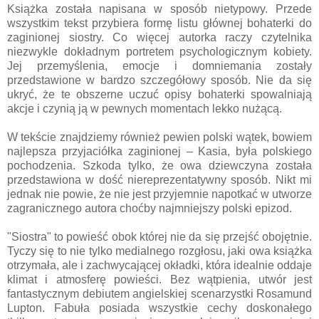
Książka została napisana w sposób nietypowy. Przede
wszystkim tekst przybiera formę listu głównej bohaterki do
zaginionej siostry. Co więcej autorka raczy czytelnika
niezwykle dokładnym portretem psychologicznym kobiety.
Jej przemyślenia, emocje i domniemania zostały
przedstawione w bardzo szczegółowy sposób. Nie da się
ukryć, że te obszerne uczuć opisy bohaterki spowalniają
akcje i czynią ją w pewnych momentach lekko nużącą.
W tekście znajdziemy również pewien polski wątek, bowiem
najlepsza przyjaciółka zaginionej – Kasia, była polskiego
pochodzenia. Szkoda tylko, że owa dziewczyna została
przedstawiona w dość niereprezentatywny sposób. Nikt mi
jednak nie powie, że nie jest przyjemnie napotkać w utworze
zagranicznego autora choćby najmniejszy polski epizod.
"Siostra" to powieść obok której nie da się przejść obojętnie.
Tyczy się to nie tylko medialnego rozgłosu, jaki owa książka
otrzymała, ale i zachwycającej okładki, która idealnie oddaje
klimat i atmosferę powieści. Bez wątpienia, utwór jest
fantastycznym debiutem angielskiej scenarzystki Rosamund
Lupton. Fabuła posiada wszystkie cechy doskonałego