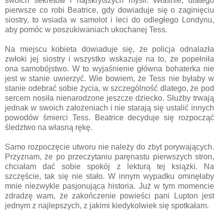
swoich sekretów i najskrytszych myśli. Właśnie, dlatego
pierwsze co robi Beatrice, gdy dowiaduje się o zaginięciu
siostry, to wsiada w samolot i leci do odległego Londynu,
aby pomóc w poszukiwaniach ukochanej Tess.
Na miejscu kobieta dowiaduje się, że policja odnalazła
zwłoki jej siostry i wszystko wskazuje na to, że popełniła
ona samobójstwo. W to wyjaśnienie główna bohaterka nie
jest w stanie uwierzyć. Wie bowiem, że Tess nie byłaby w
stanie odebrać sobie życia, w szczególność dlatego, że pod
sercem nosiła nienarodzone jeszcze dziecko. Służby trwają
jednak w swoich założeniach i nie starają się ustalić innych
powodów śmierci Tess. Beatrice decyduje się rozpocząć
śledztwo na własną rękę.
Samo rozpoczęcie utworu nie należy do zbyt porywających.
Przyznam, że po przeczytaniu paręnastu pierwszych stron,
chciałam dać sobie spokój z lekturą tej książki. Na
szczęście, tak się nie stało. W innym wypadku ominęłaby
mnie niezwykle pasjonująca historia. Już w tym momencie
zdradzę wam, że zakończenie powieści pani Lupton jest
jednym z najlepszych, z jakimi kiedykolwiek się spotkałam.