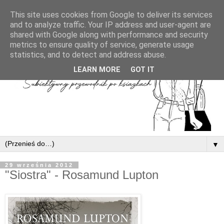
This site uses cookies from Google to deliver its services
and to analyze traffic. Your IP address and user-agent are
shared with Google along with performance and security
metrics to ensure quality of service, generate usage
statistics, and to detect and address abuse.
LEARN MORE
GOT IT
▼
29 września 2012
"Siostra" - Rosamund Lupton