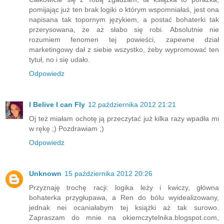
pomijając już ten brak logiki o którym wspomniałaś, jest ona
napisana tak topornym językiem, a postać bohaterki tak
przerysowana, że aż słabo się robi. Absolutnie nie
rozumiem fenomen tej powieści, zapewne dział
marketingowy dał z siebie wszystko, żeby wypromować ten
tytuł, no i się udało.
Odpowiedz
I Belive I can Fly
12 października 2012 21:21
Oj też miałam ochotę ją przeczytać już kilka razy wpadła mi
w rękę ;) Pozdrawiam ;)
Odpowiedz
Unknown
15 października 2012 20:26
Przyznaję trochę racji: logika leży i kwiczy, główna
bohaterka przygłupawa, a Ren do bólu wyidealizowany,
jednak nei ocaniałabym tej książki aż tak surowo.
Zapraszam do mnie na okiemczytelnika.blogspot.com,