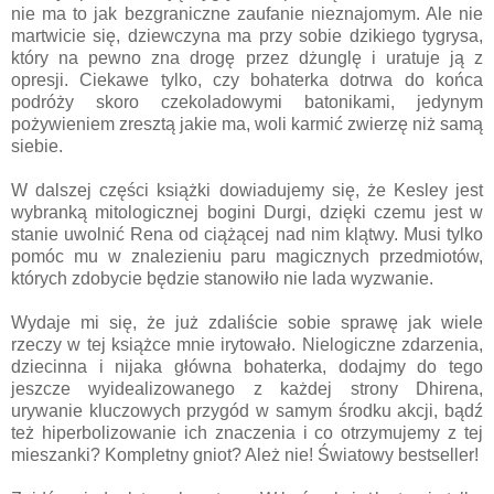
nie ma to jak bezgraniczne zaufanie nieznajomym. Ale nie
martwicie się, dziewczyna ma przy sobie dzikiego tygrysa,
który na pewno zna drogę przez dżunglę i uratuje ją z
opresji. Ciekawe tylko, czy bohaterka dotrwa do końca
podróży skoro czekoladowymi batonikami, jedynym
pożywieniem zresztą jakie ma, woli karmić zwierzę niż samą
siebie.
W dalszej części książki dowiadujemy się, że Kesley jest
wybranką mitologicznej bogini Durgi, dzięki czemu jest w
stanie uwolnić Rena od ciążącej nad nim klątwy. Musi tylko
pomóc mu w znalezieniu paru magicznych przedmiotów,
których zdobycie będzie stanowiło nie lada wyzwanie.
Wydaje mi się, że już zdaliście sobie sprawę jak wiele
rzeczy w tej książce mnie irytowało. Nielogiczne zdarzenia,
dziecinna i nijaka główna bohaterka, dodajmy do tego
jeszcze wyidealizowanego z każdej strony Dhirena,
urywanie kluczowych przygód w samym środku akcji, bądź
też hiperbolizowanie ich znaczenia i co otrzymujemy z tej
mieszanki? Kompletny gniot? Ależ nie! Światowy bestseller!