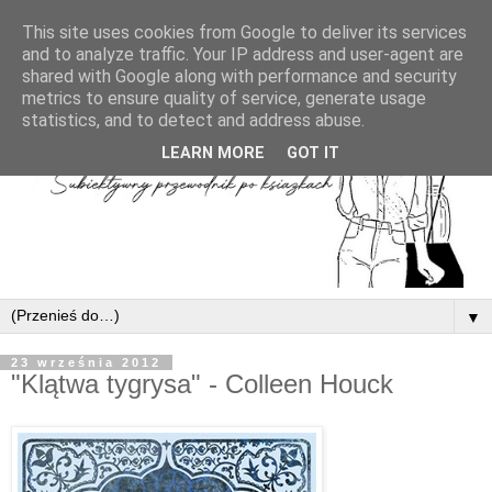
This site uses cookies from Google to deliver its services
and to analyze traffic. Your IP address and user-agent are
shared with Google along with performance and security
metrics to ensure quality of service, generate usage
statistics, and to detect and address abuse.
LEARN MORE
GOT IT
▼
23 września 2012
"Klątwa tygrysa" - Colleen Houck