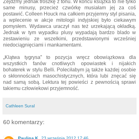
Zejdźmy jednak troszkę z tonu. W końcu książka to nie tylko
same minusy, przecież czwórkę musiałam jej za coś
postawić. Colleen Houck ma całkiem przyjemny styl pisania,
a wplecenie w akcje mitologii indyjskiej było ciekawym
pomysłem. Wydawca uraczył nas też urzekającą okładką.
Jednak w tym wypadku plusy wypadają bardzo blado w
zestawieniu ze wszelkimi, przedstawionymi wcześniej
niedociągnięciami i mankamentami.
„Klątwa tygrysa” to pozycja wręcz obowiązkowa dla
wszystkich fanów cnotliwych opowiastek i nijakich
bohaterek w stylu Belli. Poleciłabym ją także każdej osobie
o skłonnościach masochistycznych, która lubi znęcać się
nad samą sobą. Lektura tej powieści z pewnością sprawi
takiemu człowiekowi przyjemność.
Cathleen Sural
60 komentarzy:
Paulina K.
23 września 2012 17:46