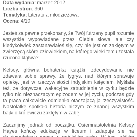
Data wydania:
marzec 2012
Liczba stron:
360
Tematyka:
Literatura młodzieżowa
Ocena:
4/
10
Jesteś za pewne przekonany, że Twój futrzany pupil rozumie
wszystkie wypowiadane przez Ciebie słowa, ale czy
kiedykolwiek zastanawiałeś się, czy nie jest on zaklętym w
zwierzęcą skórę człowiekiem, na którego wieki temu została
rzucona klątwa?
Kelsey, główna bohaterka książki,
zdecydowanie nie
zdawała sobie sprawy, że tygrys, nad którym sprawuje
opiekę, jest w rzeczywistości indyjskim księciem. Myślała
też, że dorywcze, wakacyjne zatrudnienie w cyrku będzie
tylko nic nieznaczącym epizodem w jej życiu, podczas gdy
ta praca całkowicie odmieniła otaczającą ją rzeczywistość.
Nastolatkę spotkała historia niczym ze znanej wszystkim
bajki o królewiczu zaklętym w żabę.
Zacznijmy jednak od początku. Osiemnastoletnia Kelsey
Hayes kończy edukację w liceum i załapuje się na