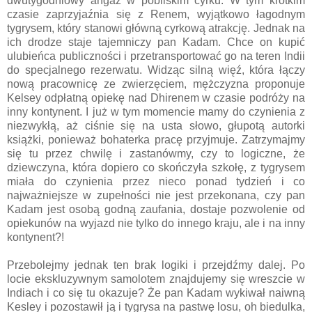
dwutygodniowy angaż w pobliskim cyrku. W tym krótkim
czasie zaprzyjaźnia się z Renem, wyjątkowo łagodnym
tygrysem, który stanowi główną cyrkową atrakcję. Jednak na
ich drodze staje tajemniczy pan Kadam. Chce on kupić
ulubieńca publiczności i przetransportować go na teren Indii
do specjalnego rezerwatu. Widząc silną więź, która łączy
nową pracownicę ze zwierzęciem, mężczyzna proponuje
Kelsey odpłatną opiekę nad Dhirenem w czasie podróży na
inny kontynent. I już w tym momencie mamy do czynienia z
niezwykłą, aż ciśnie się na usta słowo, głupotą autorki
książki, ponieważ bohaterka pracę przyjmuje. Zatrzymajmy
się tu przez chwilę i zastanówmy, czy to logiczne, że
dziewczyna, która dopiero co skończyła szkołę, z tygrysem
miała do czynienia przez nieco ponad tydzień i co
najważniejsze w zupełności nie jest przekonana, czy pan
Kadam jest osobą godną zaufania, dostaje pozwolenie od
opiekunów na wyjazd nie tylko do innego kraju, ale i na inny
kontynent?!
Przebolejmy jednak ten brak logiki i przejdźmy dalej. Po
locie ekskluzywnym samolotem znajdujemy się wreszcie w
Indiach i co się tu okazuje? Że pan Kadam wykiwał naiwną
Kesley i pozostawił ją i tygrysa na pastwę losu, oh biedulka,