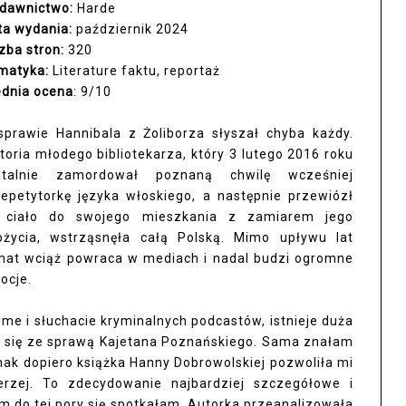
dawnictwo:
Harde
ta wydania:
październik 2024
czba stron:
320
matyka:
Literature faktu, reportaż
ednia ocena
: 9/10
sprawie Hannibala z Żoliborza słyszał chyba każdy.
storia młodego bibliotekarza, który 3 lutego 2016 roku
utalnie zamordował poznaną chwilę wcześniej
repetytorkę języka włoskiego, a następnie przewiózł
j ciało do swojego mieszkania z zamiarem jego
ożycia, wstrząsnęła całą Polską. Mimo upływu lat
mat wciąż powraca w mediach i nadal budzi ogromne
ocje.
rime i słuchacie kryminalnych podcastów, istnieje duża
ąć się ze sprawą Kajetana Poznańskiego. Sama znałam
nak dopiero książka Hanny Dobrowolskiej pozwoliła mi
erzej. To zdecydowanie najbardziej szczegółowe i
im do tej pory się spotkałam. Autorka przeanalizowała