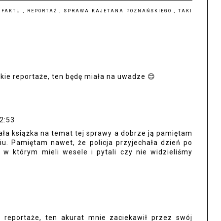
A FAKTU
,
REPORTAŻ
,
SPRAWA KAJETANA POZNAŃSKIEGO
,
TAKI
kie reportaże, ten będę miała na uwadze 😊
2:53
ała książka na temat tej sprawy a dobrze ją pamiętam
iu. Pamiętam nawet, że policja przyjechała dzień po
, w którym mieli wesele i pytali czy nie widzieliśmy
1
reportaże, ten akurat mnie zaciekawił przez swój