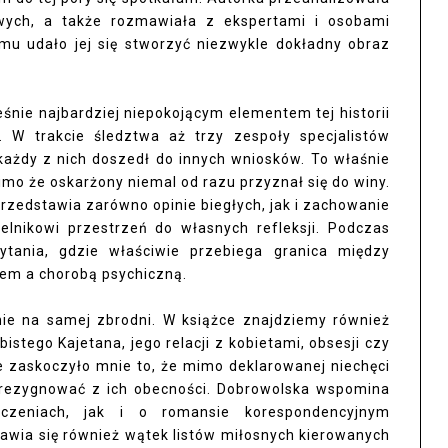
ych, a także rozmawiała z ekspertami i osobami
mu udało jej się stworzyć niezwykle dokładny obraz
śnie najbardziej niepokojącym elementem tej historii
. W trakcie śledztwa aż trzy zespoły specjalistów
każdy z nich doszedł do innych wniosków. To właśnie
mimo że oskarżony niemal od razu przyznał się do winy.
zedstawia zarówno opinie biegłych, jak i zachowanie
elnikowi przestrzeń do własnych refleksji. Podczas
ytania, gdzie właściwie przebiega granica między
m a chorobą psychiczną.
nie na samej zbrodni. W książce znajdziemy również
istego Kajetana, jego relacji z kobietami, obsesji czy
e zaskoczyło mnie to, że mimo deklarowanej niechęci
 zrezygnować z ich obecności. Dobrowolska wspomina
czeniach, jak i o romansie korespondencyjnym
awia się również wątek listów miłosnych kierowanych