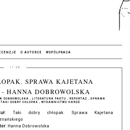
ECENZJE
O AUTORCE
WSPÓŁPRACA
11:08
ŁOPAK. SPRAWA KAJETANA
 - HANNA DOBROWOLSKA
A DOBROWOLSKA
,
LITERATURA FAKTU
,
REPORTAŻ
,
SPRAWA
,
TAKI DOBRY CHŁOPAK
,
WYDAWNICTWO HARDE
tuł:
Taki dobry chłopak. Sprawa Kajetana
znańskiego
tor:
Hanna Dobrowolska