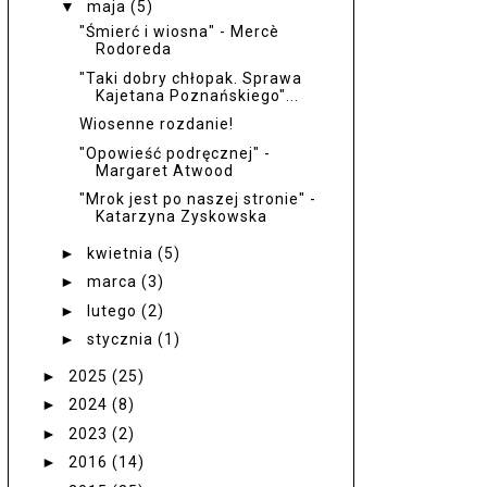
▼
maja
(5)
"Śmierć i wiosna" - Mercè
Rodoreda
"Taki dobry chłopak. Sprawa
Kajetana Poznańskiego"...
Wiosenne rozdanie!
"Opowieść podręcznej" -
Margaret Atwood
"Mrok jest po naszej stronie" -
Katarzyna Zyskowska
►
kwietnia
(5)
►
marca
(3)
►
lutego
(2)
►
stycznia
(1)
►
2025
(25)
►
2024
(8)
►
2023
(2)
►
2016
(14)