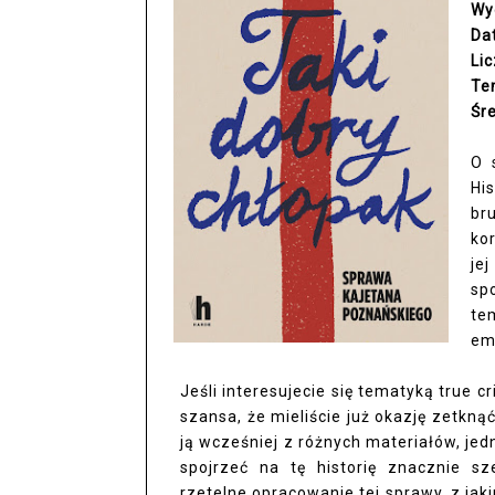
Wy
Da
Li
Te
Śr
O 
Hi
br
ko
je
sp
te
em
Jeśli interesujecie się tematyką true c
szansa, że mieliście już okazję zetkn
ją wcześniej z różnych materiałów, jed
spojrzeć na tę historię znacznie sz
rzetelne opracowanie tej sprawy, z jak