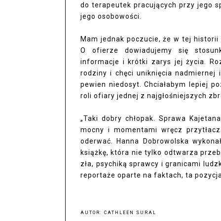
do terapeutek pracujących przy jego sp
jego osobowości.
Mam jednak poczucie, że w tej histori
O ofierze dowiadujemy się stosun
informacje i krótki zarys jej życia.
rodziny i chęci uniknięcia nadmierne
pewien niedosyt. Chciałabym lepiej p
roli ofiary jednej z najgłośniejszych zbr
„Taki dobry chłopak. Sprawa Kajetan
mocny i momentami wręcz przytłaczaj
oderwać. Hanna Dobrowolska wykonała
książkę, która nie tylko odtwarza przeb
zła, psychiką sprawcy i granicami ludzki
reportaże oparte na faktach, ta pozyc
AUTOR:
CATHLEEN SURAL