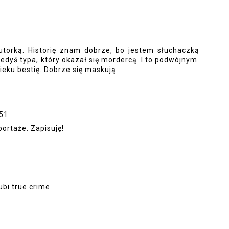
torką. Historię znam dobrze, bo jestem słuchaczką
edyś typa, który okazał się mordercą. I to podwójnym.
eku bestię. Dobrze się maskują.
:51
ortaże. Zapisuję!
ubi true crime