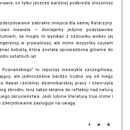
rawie, co tylko jeszcze bardziej podkreśla złożoność
i zdecydowanie zabrakło miejsca dla samej Katarzyny.
kowo niewiele — dostajemy jedynie podstawowe
 Rozumiem, że mogło to wynikać z szacunku wobec jej
j ingerencji w prywatność, ale mimo wszystko czułam
oznać kobietę, która została sprowadzona głównie do
odni ostatnich lat.
a Poznańskiego” to reportaż niezwykle szczegółowy,
ący, ale jednocześnie bardzo trudno się od niego
 dawał rzetelnej dziennikarskiej pracy i stworzyła
ieg zbrodni, lecz także skłania do refleksji nad naturą
ego okrucieństwa. Jeśli lubicie literaturę true crime i
ja zdecydowanie zasługuje na uwagę.