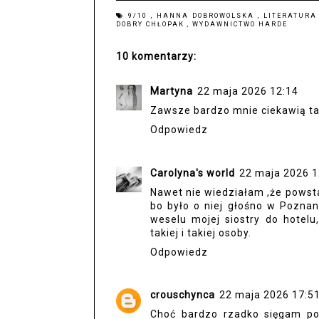
9/10
,
HANNA DOBROWOLSKA
,
LITERATUR
DOBRY CHŁOPAK
,
WYDAWNICTWO HARDE
10 komentarzy:
Martyna
22 maja 2026 12:14
Zawsze bardzo mnie ciekawią ta
Odpowiedz
Carolyna's world
22 maja 2026 1
Nawet nie wiedziałam ,że powst
bo było o niej głośno w Poznan
weselu mojej siostry do hotelu
takiej i takiej osoby.
Odpowiedz
crouschynca
22 maja 2026 17:5
Choć bardzo rzadko sięgam po 