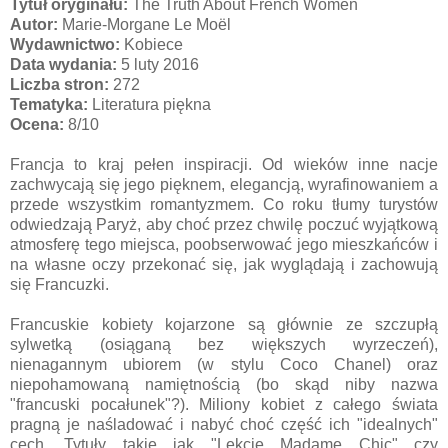
Tytuł oryginału:
The Truth About French Women
Autor:
Marie-Morgane Le Moël
Wydawnictwo:
Kobiece
Data wydania:
5 luty 2016
Liczba stron:
272
Tematyka:
Literatura piękna
Ocena:
8/10
Francja to kraj pełen inspiracji. Od wieków inne nacje
zachwycają się jego pięknem, elegancją, wyrafinowaniem a
przede wszystkim romantyzmem. Co roku tłumy turystów
odwiedzają Paryż, aby choć przez chwilę poczuć wyjątkową
atmosferę tego miejsca, poobserwować jego mieszkańców i
na własne oczy przekonać się, jak wyglądają i zachowują
się Francuzki.
Francuskie kobiety kojarzone są głównie ze szczupłą
sylwetką (osiąganą bez większych wyrzeczeń),
nienagannym ubiorem (w stylu Coco Chanel) oraz
niepohamowaną namiętnością (bo skąd niby nazwa
"francuski pocałunek"?). Miliony kobiet z całego świata
pragną je naśladować i nabyć choć część ich "idealnych"
cech. Tytuły takie jak "Lekcje Madame Chic" czy