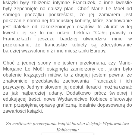
książki były zbliżenia intymne Francuzek, a inne kwestie
były zepchnięte na dalszy plan. Choć Marie Le Moël od
samego początku podkreślała, że jej zamiarem jest
pokazanie normalnej francuskiej kobiety, której zachowanie
jest dalekie od zakorzenionych osądów, to akurat w tej
kwestii jej się to nie udało. Lektura "Całej prawdy o
Francuzkach" jeszcze bardziej utwierdziła mnie w
przekonaniu, że francuskie kobiety są zdecydowanie
bardziej wyzwolone niż inne mieszkanki Europy.
Choć z jednej strony nie jestem przekonana, czy Marie-
Morgane Le Moël osiągnęła zamierzony cel, jakim było
obalenie krążących mitów, to z drugiej jestem pewna, że
znakomicie przedstawiła zachowania Francuzek i ich
przyczyny. Jednym słowem jej debiut literacki można uznać
za jak najbardziej udany. Dodatkowo prócz świetnej i
edukującej treści, nowe Wydawnictwo Kobiece ofiarowuje
nam przepiękną oprawę graficzną, idealnie dopasowaną do
zawartości książki.
Za możliwość przeczytania książki bardzo dziękuję Wydawnictwu
Kobiecemu: