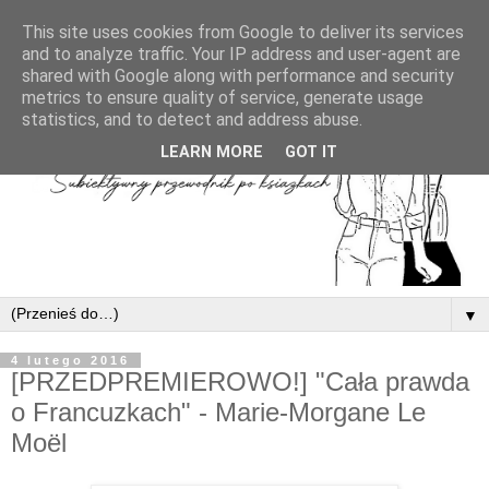
This site uses cookies from Google to deliver its services
and to analyze traffic. Your IP address and user-agent are
shared with Google along with performance and security
metrics to ensure quality of service, generate usage
statistics, and to detect and address abuse.
LEARN MORE
GOT IT
▼
4 lutego 2016
[PRZEDPREMIEROWO!] "Cała prawda
o Francuzkach" - Marie-Morgane Le
Moël