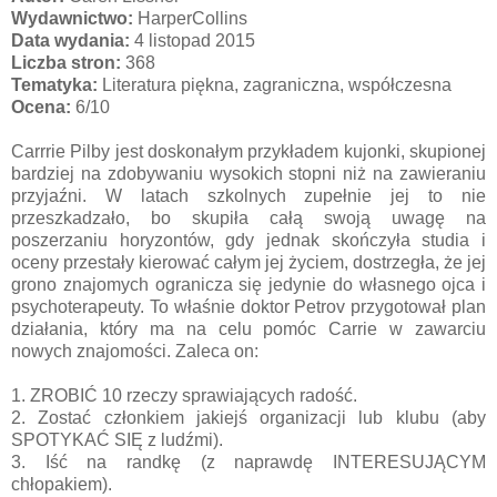
Wydawnictwo:
HarperCollins
Data wydania:
4 listopad 2015
Liczba stron:
368
Tematyka:
Literatura piękna, zagraniczna, współczesna
Ocena:
6/10
Carrrie Pilby jest doskonałym przykładem kujonki, skupionej
bardziej na zdobywaniu wysokich stopni niż na zawieraniu
przyjaźni. W latach szkolnych zupełnie jej to nie
przeszkadzało, bo skupiła całą swoją uwagę na
poszerzaniu horyzontów, gdy jednak skończyła studia i
oceny przestały kierować całym jej życiem, dostrzegła, że jej
grono znajomych ogranicza się jedynie do własnego ojca i
psychoterapeuty. To właśnie doktor Petrov przygotował plan
działania, który ma na celu pomóc Carrie w zawarciu
nowych znajomości. Zaleca on:
1. ZROBIĆ 10 rzeczy sprawiających radość.
2. Zostać członkiem jakiejś organizacji lub klubu (aby
SPOTYKAĆ SIĘ z ludźmi).
3. Iść na randkę (z naprawdę INTERESUJĄCYM
chłopakiem).