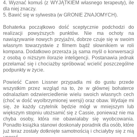
4. Wyznać komuś (z WYJĄTKIEM własnego terapeuty), ile
dla niej znaczy.
5. Bawić się w sylwestra (w GRONIE ZNAJOMYCH).
Bohaterka początkowo dość sceptycznie podchodzi do
realizacji powyższych punktów. Nie ma ochoty na
nawiązywanie nowych przyjaźni, dobrze czuje się w swoim
własnym towarzystwie z filmem bądź słownikiem w roli
kompana. Dodatkowo przeraża ją sama myśl o konwersacji
z osobą o niższym ilorazie inteligencji. Postanawia jednak
przełamać się i chociażby spróbować wcielić poszczególne
podpunkty w życie.
Powieść Caren Lissner przypadła mi do gustu przede
wszystkim przez wzgląd na to, że w głównej bohaterce
odnalazłam odzwierciedlenie wielu swoich własnych cech
(choć w dość wyolbrzymionej wersji) oraz obaw. Wydaje mi
się, że każdy czytelnik będzie mógł w mniejszym lub
większym stopniu utożsamić się z Cassie, ponieważ nie ma
chyba osoby, która nie obawiałaby się wyobcowania.
Ponadto książka stanowi doskonały poradnik dla osób, które
już teraz zostały dotknięte samotnością i chciałyby się z nią