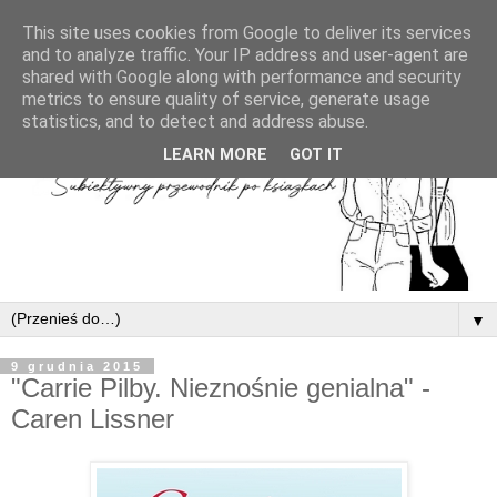
This site uses cookies from Google to deliver its services
and to analyze traffic. Your IP address and user-agent are
shared with Google along with performance and security
metrics to ensure quality of service, generate usage
statistics, and to detect and address abuse.
LEARN MORE
GOT IT
▼
9 grudnia 2015
"Carrie Pilby. Nieznośnie genialna" -
Caren Lissner