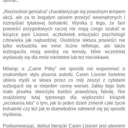
uporać.
„Nieznośnie genialna” charakteryzuje się powolnym tempem
akcji, ale za to bogatym opisem przeżyć wewnętrznych i
rozmyślań tytułowej bohaterki. Wynika z tego, że fani
powieści przygodowych raczej nie mają czego szukać w
książce pani Lissner, aczkolwiek entuzjaści psychologii
człowieka jak najbardziej. Osobiście lektura powieści nie
tylko wzbudziła we mnie liczne refleksje, ale także
wzbogaciła moją wiedzę na tematy, które wcześniej
wydawały się dla mnie nieistotne lub też nieciekawe.
Mówiąc o „Carrie Pilby” nie sposób nie wspomnieć o
znakomitym stylu pisania autorki. Caren Lissner świetnie
ubiera myśli w słowa przez co mój zeszyt z cytatami
wzbogacił się w niejeden cenny werset. Jakby tego było
mało pisarka stworzyła bardzo prawdziwą fabułę. Nie
znajdziemy tutaj typowego dla większości książek
„wciskania kitu” o tym, jak to jeden dzień zmienił całe życie
bohaterki czy też jak to diametralnie odmienił się jej sposób
myślenia.
Podsumowując, debiut literacki Caren Lissner jest utworem