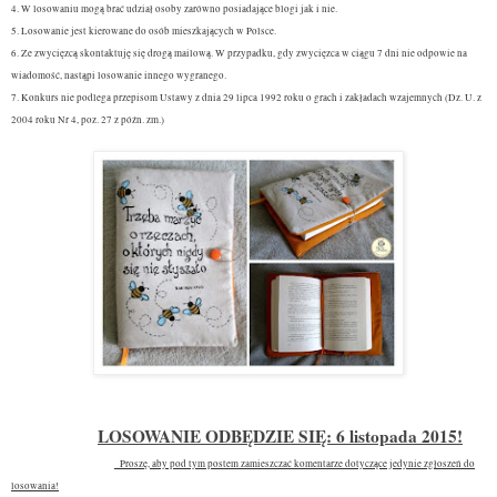
4. W losowaniu mogą brać udział osoby zarówno posiadające blogi jak i nie.
5. Losowanie jest kierowane do osób mieszkających w Polsce.
6. Ze zwycięzcą skontaktuję się drogą mailową. W przypadku, gdy zwycięzca w ciągu 7 dni nie odpowie na
wiadomość, nastąpi losowanie innego wygranego.
7. Konkurs nie podlega przepisom Ustawy z dnia 29 lipca 1992 roku o grach i zakładach wzajemnych (Dz. U. z
2004 roku Nr 4, poz. 27 z późn. zm.)
LOSOWANIE ODBĘDZIE SIĘ: 6 listopada 2015!
Proszę, aby pod tym postem zamieszczać komentarze dotyczące jedynie zgłoszeń do
losowania!