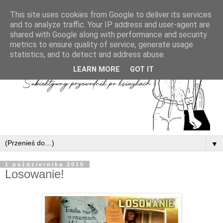
This site uses cookies from Google to deliver its services
and to analyze traffic. Your IP address and user-agent are
shared with Google along with performance and security
metrics to ensure quality of service, generate usage
statistics, and to detect and address abuse.
LEARN MORE
GOT IT
▼
1 października 2015
Losowanie!