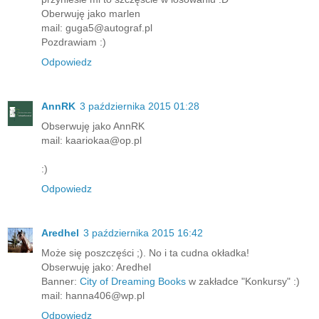
Oberwuję jako marlen
mail: guga5@autograf.pl
Pozdrawiam :)
Odpowiedz
AnnRK
3 października 2015 01:28
Obserwuję jako AnnRK
mail: kaariokaa@op.pl
:)
Odpowiedz
Aredhel
3 października 2015 16:42
Może się poszczęści ;). No i ta cudna okładka!
Obserwuję jako: Aredhel
Banner:
City of Dreaming Books
w zakładce "Konkursy" :)
mail: hanna406@wp.pl
Odpowiedz