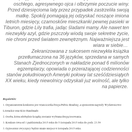
oschłego, agresywnego ojca i olbrzymie poczucie winy.
Przed dziesięcioma laty przez przypadek zastrzeliła swoją
matkę. Spokój pomagają jej odzyskać noszące imiona
letnich miesięcy, czarnoskóre mieszkanki pewnej pasieki w
Tiburon, gdzie Lily trafia, jadąc śladami mamy. Ale nawet ten
niezwykły azyl, gdzie pszczoły wiodą swoje sekretne życie,
nie chroni przed światem zewnętrznym. Najważniejsza jest
wiara w siebie…
Zekranizowana z sukcesem niezwykła książka
przetłumaczona na 36 języków, sprzedana w samych
Stanach Zjednoczonych w nakładzie ponad 6 milionów
egzemplarzy, opowiada o przerażającej codzienności
stanów południowych Ameryki połowy lat sześćdziesiątych
XX wieku, kiedy niewolnicy odzyskali już wolność, ale tylko
na papierze.
Regulamin:
1. Organizatorem konkursu jest właścicielka bloga Public-Reading, a sponsorem nagrody Wydawnictwo
Literackie oraz Klio Handmade.
2. Osoba, która zdobędzie książkę zostanie wybrana drogą losowania.
3. Konkurs trwa od 1 października 2015 roku do 5 listopada 2015 roku do godz. 23.59
3. Ogłoszenie zwycięzcy będzie miało miejsce 6 listopada 2015 roku.