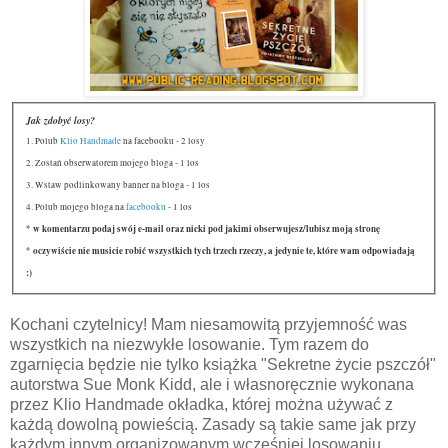
Jak zdobyć losy?
1. Polub
Klio Handmade
na facebooku - 2 losy
2. Zostań obserwatorem mojego bloga - 1 los
3. Wstaw podlinkowany banner na bloga - 1 los
4. Polub mojego bloga na
facebooku
- 1 los
* w komentarzu podaj swój e-mail oraz nicki pod jakimi obserwujesz/lubisz moją stronę
* oczywiście nie musicie robić wszystkich tych trzech rzeczy, a jedynie te, które wam odpowiadają
:)
Kochani czytelnicy! Mam niesamowitą przyjemność was
wszystkich na niezwykłe losowanie. Tym razem do
zgarnięcia będzie nie tylko książka "Sekretne życie pszczół"
autorstwa Sue Monk Kidd, ale i własnoręcznie wykonana
przez Klio Handmade okładka, której można używać z
każdą dowolną powieścią. Zasady są takie same jak przy
każdym innym organizowanym wcześniej losowaniu.