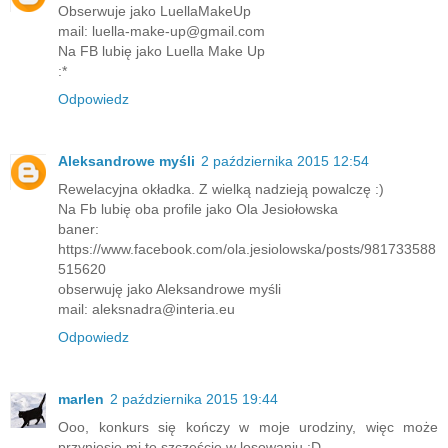
Obserwuje jako LuellaMakeUp
mail: luella-make-up@gmail.com
Na FB lubię jako Luella Make Up
:*
Odpowiedz
Aleksandrowe myśli
2 października 2015 12:54
Rewelacyjna okładka. Z wielką nadzieją powalczę :)
Na Fb lubię oba profile jako Ola Jesiołowska
baner:
https://www.facebook.com/ola.jesiolowska/posts/981733588
515620
obserwuję jako Aleksandrowe myśli
mail: aleksnadra@interia.eu
Odpowiedz
marlen
2 października 2015 19:44
Ooo, konkurs się kończy w moje urodziny, więc może
przyniesie mi to szczęście w losowaniu :D