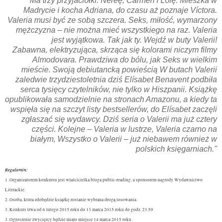
Ma trzy przyjaciółki: Nereę, Carmen i Lolę. Mieszka w
Madrycie i kocha Adriana, do czasu aż poznaje Víctora.
Valeria musi być ze sobą szczera. Seks, miłość, wymarzony
mężczyzna – nie można mieć wszystkiego na raz. Valeria
jest wyjątkowa. Tak jak ty. Wejdź w buty Valerii!
Zabawna, elektryzująca, skrząca się kolorami niczym filmy
Almodovara. Prawdziwa do bólu, jak Seks w wielkim
mieście. Swoją debiutancką powieścią W butach Valerii
zaledwie trzydziestoletnia dziś Elísabet Benavent podbiła
serca tysięcy czytelników, nie tylko w Hiszpanii. Książkę
opublikowała samodzielnie na stronach Amazonu, a kiedy ta
wspięła się na szczyt listy bestsellerów, do Elísabet zaczęli
zgłaszać się wydawcy. Dziś seria o Valerii ma już cztery
części. Kolejne – Valeria w lustrze, Valeria czarno na
białym, Wszystko o Valerii – już niebawem również w
polskich księgarniach."
Regulamin:
1. Organizatorem konkursu jest właścicielka bloga public-reading, a sponsorem nagrody Wydawnictwo
Literackie.
2. Osoba, która zdobędzie książkę zostanie wybrana drogą losowania.
3. Konkurs trwa od 6 lutego 2015 roku do 13 marca 2015 roku do godz. 23.59
3. Ogłoszenie zwycięzcy będzie miało miejsce 14 marca 2015 roku.