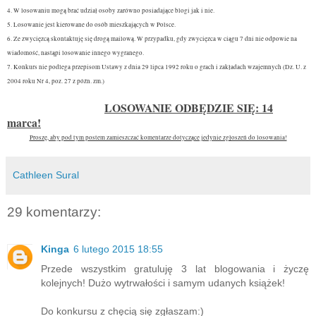
4. W losowaniu mogą brać udział osoby zarówno posiadające blogi jak i nie.
5. Losowanie jest kierowane do osób mieszkających w Polsce.
6. Ze zwycięzcą skontaktuję się drogą mailową. W przypadku, gdy zwycięzca w ciągu 7 dni nie odpowie na
wiadomość, nastąpi losowanie innego wygranego.
7. Konkurs nie podlega przepisom Ustawy z dnia 29 lipca 1992 roku o grach i zakładach wzajemnych (Dz. U. z
2004 roku Nr 4, poz. 27 z późn. zm.)
LOSOWANIE ODBĘDZIE SIĘ: 14
marca!
Proszę, aby pod tym postem zamieszczać komentarze dotyczące jedynie zgłoszeń do losowania!
Cathleen Sural
29 komentarzy:
Kinga
6 lutego 2015 18:55
Przede wszystkim gratuluję 3 lat blogowania i życzę
kolejnych! Dużo wytrwałości i samym udanych książek!
Do konkursu z chęcią się zgłaszam:)