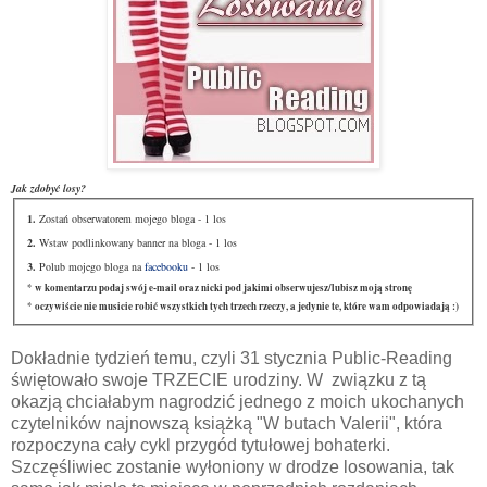
Jak zdobyć losy?
1.
Zostań obserwatorem mojego bloga - 1 los
2.
Wstaw podlinkowany banner na bloga - 1 los
3.
Polub mojego bloga na
facebooku
- 1 los
* w komentarzu podaj swój e-mail oraz nicki pod jakimi obserwujesz/lubisz moją stronę
* oczywiście nie musicie robić wszystkich tych trzech rzeczy, a jedynie te, które wam odpowiadają :)
Dokładnie tydzień temu, czyli 31 stycznia Public-Reading
świętowało swoje TRZECIE urodziny. W związku z tą
okazją chciałabym nagrodzić jednego z moich ukochanych
czytelników najnowszą książką "W butach Valerii", która
rozpoczyna cały cykl przygód tytułowej bohaterki.
Szczęśliwiec zostanie wyłoniony w drodze losowania, tak