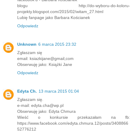
blogu http://do-wyboru-do-koloru-
projekty.blogspot.com/2015/02/witam_27.html
Lubię fanpage jako Barbara Kościanek
Odpowiedz
Unknown
6 marca 2015 23:32
Zgłaszam się
email: ksiazkijane@gmail,com
Obserwuję jako: Książki Jane
Odpowiedz
Edyta Ch.
13 marca 2015 01:04
Zgłaszam się.
e-mail: edyta.cha@wp.pl
Obserwuję jako: Edyta Chmura
Wieść o konkursie przekazałam na fb:
https://www.facebook.com/edyta.chmura.12/posts/3408866
52776212