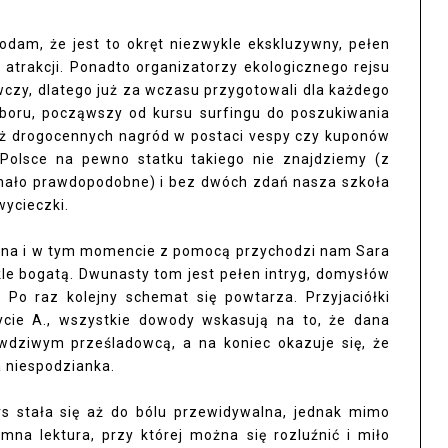
dam, że jest to okręt niezwykle ekskluzywny, pełen
atrakcji. Ponadto organizatorzy ekologicznego rejsu
wczy, dlatego już za wczasu przygotowali dla każdego
boru, począwszy od kursu surfingu do poszukiwania
też drogocennych nagród w postaci vespy czy kuponów
olsce na pewno statku takiego nie znajdziemy (z
a mało prawdopodobne) i bez dwóch zdań nasza szkoła
wycieczki.
na i w tym momencie z pomocą przychodzi nam Sara
le bogatą. Dwunasty tom jest pełen intryg, domysłów
. Po raz kolejny schemat się powtarza. Przyjaciółki
ycie A., wszystkie dowody wskasują na to, że dana
wdziwym prześladowcą, a na koniec okazuje się, że
a niespodzianka.
ars stała się aż do bólu przewidywalna, jednak mimo
mna lektura, przy której można się rozluźnić i miło