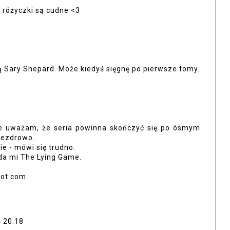
e różyczki są cudne <3
ią Sary Shepard. Może kiedyś sięgnę po pierwsze tomy.
 ale uważam, że seria powinna skończyć się po ósmym
niezdrowo.
e - mówi się trudno.
da mi The Lying Game.
pot.com
4 20:18