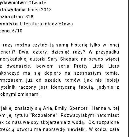
ydawnictwo:
Otwarte
ata wydania:
lipiec 2013
iczba stron:
328
ematyka:
Literatura młodzieżowa
cena:
6/10
le razy można czytać tą samą historię tylko w innej
cenerii? Dwa, cztery, dziesięć razy? W przypadku
merykańskiej autorki Sary Shepard na pewno więcej
iż dwanaście, bowiem seria Pretty Little Liars
akończyć ma się dopiero na szesnastym tomie.
ymczasem już od sześciu tomów (jak nie lepiej)
zytelnik raczony jest identyczną fabułą, jedynie z
robnymi zmianami.
jakiej znalazły się Aria, Emily, Spencer i Hanna w tej
bym jej tytułu “Rozpalone”. Rozważyłabym natomiast
iek co nasuwałoby skojarzenia z wodą. Ok, rozpalone
treścią utworu ma naprawdę niewielki. W końcu cała