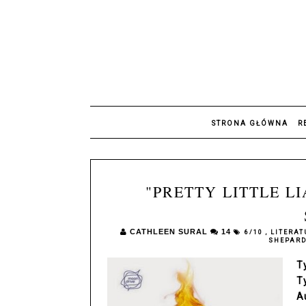
STRONA GŁÓWNA
R
"PRETTY LITTLE LI
CATHLEEN SURAL
14
6/10
,
LITERA
SHEPAR
Ty
T
A