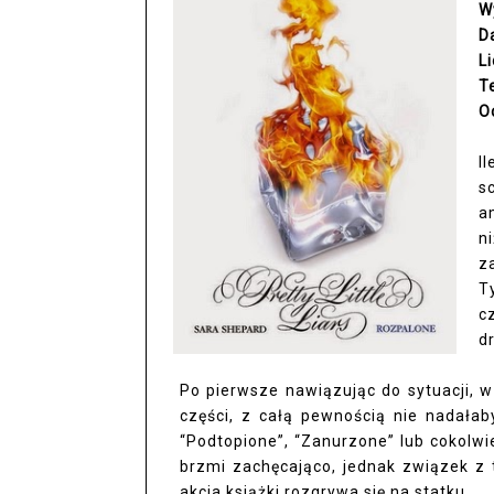
W
D
L
T
O
I
s
a
n
z
T
c
d
Po pierwsze nawiązując do sytuacji, w 
części, z całą pewnością nie nadała
“Podtopione”, “Zanurzone” lub cokolw
brzmi zachęcająco, jednak związek z 
akcja książki rozgrywa się na statku.