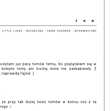
Y LITTLE LIARS
,
ROZPALONE
,
SARA SHEPARD
,
WYDAWNICTWO
2
ńczyłam już parę tomów temu, bo poplątałam się w
a kolejne tomy ani trochę mnie nie zaskakiwały. Z
 naprawdę fajnie :)
7
 że przy tak dużej ilości tomów w końcu coś z ta
rego :/