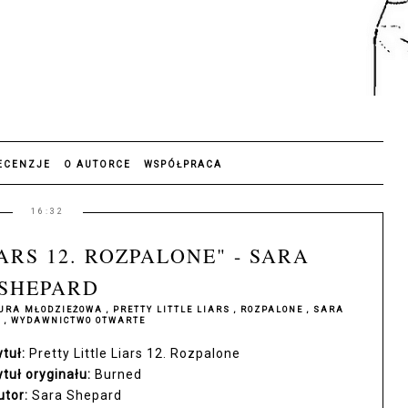
ECENZJE
O AUTORCE
WSPÓŁPRACA
16:32
ARS 12. ROZPALONE" - SARA
SHEPARD
TURA MŁODZIEŻOWA
,
PRETTY LITTLE LIARS
,
ROZPALONE
,
SARA
D
,
WYDAWNICTWO OTWARTE
tuł:
Pretty Little Liars 12. Rozpalone
ytuł oryginału:
Burned
utor:
Sara Shepard