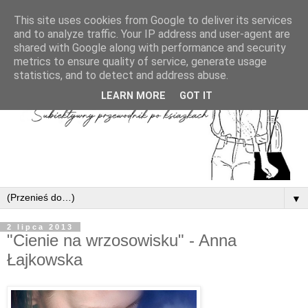
This site uses cookies from Google to deliver its services
and to analyze traffic. Your IP address and user-agent are
shared with Google along with performance and security
metrics to ensure quality of service, generate usage
statistics, and to detect and address abuse.
LEARN MORE
GOT IT
▼
2 lipca 2013
"Cienie na wrzosowisku" - Anna
Łajkowska