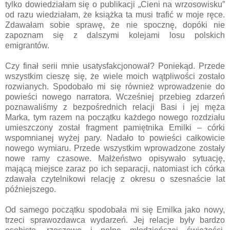
tylko dowiedziałam się o publikacji „Cieni na wrzosowisku”
od razu wiedziałam, że książka ta musi trafić w moje ręce.
Zdawałam sobie sprawę, że nie spocznę, dopóki nie
zapoznam się z dalszymi kolejami losu polskich
emigrantów.
Czy finał serii mnie usatysfakcjonował? Poniekąd. Przede
wszystkim cieszę się, że wiele moich wątpliwości zostało
rozwianych. Spodobało mi się również wprowadzenie do
powieści nowego narratora. Wcześniej przebieg zdarzeń
poznawaliśmy z bezpośrednich relacji Basi i jej męża
Marka, tym razem na początku każdego nowego rozdziału
umieszczony został fragment pamiętnika Emilki – córki
wspomnianej wyżej pary. Nadało to powieści całkowicie
nowego wymiaru. Przede wszystkim wprowadzone zostały
nowe ramy czasowe. Małżeństwo opisywało sytuację,
mającą miejsce zaraz po ich separacji, natomiast ich córka
zdawała czytelnikowi relację z okresu o szesnaście lat
późniejszego.
Od samego początku spodobała mi się Emilka jako nowy,
trzeci sprawozdawca wydarzeń. Jej relacje były bardzo