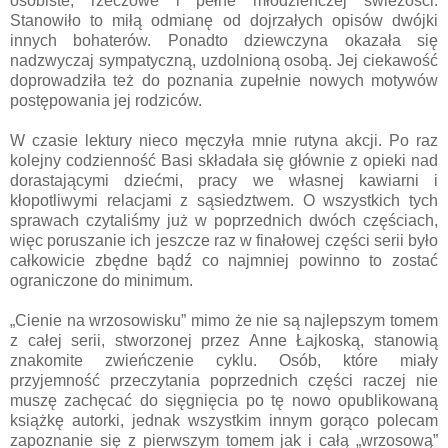
osobiste, rzeczowe i pełne młodzieńczej świeżości.
Stanowiło to miłą odmianę od dojrzałych opisów dwójki
innych bohaterów. Ponadto dziewczyna okazała się
nadzwyczaj sympatyczną, uzdolnioną osobą. Jej ciekawość
doprowadziła też do poznania zupełnie nowych motywów
postępowania jej rodziców.
W czasie lektury nieco męczyła mnie rutyna akcji. Po raz
kolejny codzienność Basi składała się głównie z opieki nad
dorastającymi dziećmi, pracy we własnej kawiarni i
kłopotliwymi relacjami z sąsiedztwem. O wszystkich tych
sprawach czytaliśmy już w poprzednich dwóch częściach,
więc poruszanie ich jeszcze raz w finałowej części serii było
całkowicie zbędne bądź co najmniej powinno to zostać
ograniczone do minimum.
„Cienie na wrzosowisku” mimo że nie są najlepszym tomem
z całej serii, stworzonej przez Anne Łajkoską, stanowią
znakomite zwieńczenie cyklu. Osób, które miały
przyjemność przeczytania poprzednich części raczej nie
muszę zachęcać do sięgnięcia po tę nowo opublikowaną
książkę autorki, jednak wszystkim innym gorąco polecam
zapoznanie się z pierwszym tomem jak i całą „wrzosową”