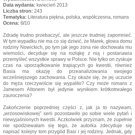
Data wydania:
kwiecień 2013
Liczba stron:
243
Tematyka:
Literatura piękna, polska, współczesna, romans
Ocena:
6
/
10
Zdradę trudno przebaczyć, ale jeszcze trudniej zapomnieć.
W tym wypadku nie ma co się dziwić, że Marek, głowa domu
rodziny Nowickich, po tym jak jego żona nie dochowała mu
wierności, decyduje się na rozłąkę z nią i postanawia
przemyśleć wszystkie sprawy w Polsce. Nie tylko on zyskuje
czas na uporządkowanie trapiących go kwestii, również
Basia ma okazję do przeanalizowania swojego
wcześniejszego zachowania. Czy okaże się, że jej uczucie
do męża rzeczywiście się wypaliło? Czy może romans z
Jamesem Altonem był jedynie wynikiem krótkotrwałego
zauroczenia?
Zakończenie poprzedniej części z, jak ja to nazywam,
„wrzosowiskowej” serii pozostawiło po sobie wiele pytań i
niewyjaśnionych kwestii. Aczkolwiek przyznam, że zupełnie
nie spodziewałam się tego, że autorka zdecyduje się
napisać kolejny tom przygód Basi i jej rodziny. Jednak, gdy