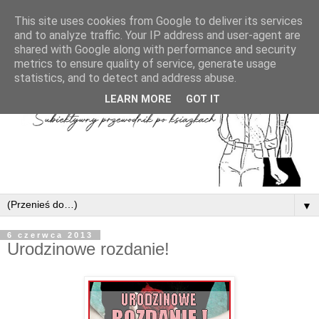
This site uses cookies from Google to deliver its services
and to analyze traffic. Your IP address and user-agent are
shared with Google along with performance and security
metrics to ensure quality of service, generate usage
statistics, and to detect and address abuse.
LEARN MORE
GOT IT
▼
6 czerwca 2013
Urodzinowe rozdanie!