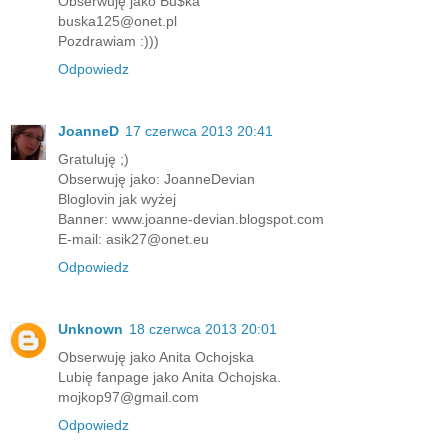
Obserwuję jako Bu$ka
buska125@onet.pl
Pozdrawiam :)))
Odpowiedz
JoanneD
17 czerwca 2013 20:41
Gratuluję ;)
Obserwuję jako: JoanneDevian
Bloglovin jak wyżej
Banner: www.joanne-devian.blogspot.com
E-mail: asik27@onet.eu
Odpowiedz
Unknown
18 czerwca 2013 20:01
Obserwuję jako Anita Ochojska
Lubię fanpage jako Anita Ochojska.
mojkop97@gmail.com
Odpowiedz