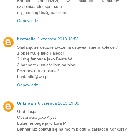
Banner zamieszczę w zakładce "Konkursy" -
czytelniaa.blogspot.com
my.jumping46@gmail.com
Odpowiedz
beataalfa
6 czerwca 2013 18:58
Sładając serdeczne życzenia ustawiam sie w kolejce :)
1 obserwuję jako Faledor
2 lubię fanpage jako Beata W.
3 bannerek umieściłam na blogu
Pozdrawiam cieplutko!
beataalfa@wp.pl
Odpowiedz
Unknown
6 czerwca 2013 19:06
Gratulacje ^^
Obserwuję jako Alyss.
Lubię fanpage jako Ewa M.
Banner już pojawił się na moim blogu w zakładce Konkursy.