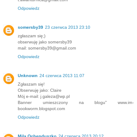
Odpowiedz
somersby39
23 czerwca 2013 23:10
zgłaszam się;)
obserwuję jako somersby39
mail: somersby39@gmail.com
Odpowiedz
Unknown
24 czerwca 2013 11:07
Zgłaszam się!
Obserwuję jako: Claire
Mój e-mail: j.galeza@wp.pl
Banner umieszczony na blogu" www.im-
bookworm.blogspot.com
Odpowiedz
Mila Ochenduszko
24 czerwca 2013 20:12