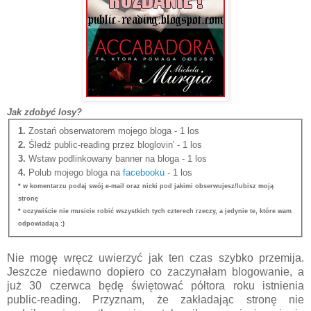
Jak zdobyć losy?
1.
Zostań obserwatorem mojego bloga - 1 los
2.
Śledź public-reading przez bloglovin' - 1 los
3.
Wstaw podlinkowany banner na bloga - 1 los
4.
Polub mojego bloga na
facebooku
- 1 los
* w komentarzu podaj swój e-mail oraz nicki pod jakimi obserwujesz/lubisz moją
stronę
* oczywiście nie musicie robić wszystkich tych czterech rzeczy, a jedynie te, które wam
odpowiadają :)
Nie mogę wręcz uwierzyć jak ten czas szybko przemija.
Jeszcze niedawno dopiero co zaczynałam blogowanie, a
już 30 czerwca będę świętować półtora roku istnienia
public-reading. Przyznam, że zakładając stronę nie