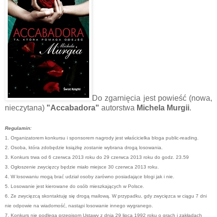
Do zgarnięcia jest powieść (nowa,
nieczytana)
"Accabadora"
autorstwa
Michela Murgii
.
Regulamin:
1. Organizatorem konkursu i sponsorem nagrody jest właścicielka bloga public-reading.
2. Osoba, która zdobędzie książkę zostanie wybrana drogą losowania.
3. Konkurs trwa od 6 czerwca 2013 roku do 29 czerwca 2013 roku do godz. 23.59
3. Ogłoszenie zwycięzcy będzie miało miejsce 30 czerwca 2013 roku.
4. W losowaniu mogą brać udział osoby zarówno posiadające blogi jak i nie.
5. Losowanie jest kierowane do osób mieszkających w Polsce.
6. Ze zwycięzcą skontaktuję się drogą mailową. W przypadku, gdy zwycięzca w ciągu 7 dni
nie odpowie na wiadomość, nastąpi losowanie innego wygranego.
7. Konkurs nie podlega przepisom Ustawy z dnia 29 lipca 1992 roku o grach i zakładach