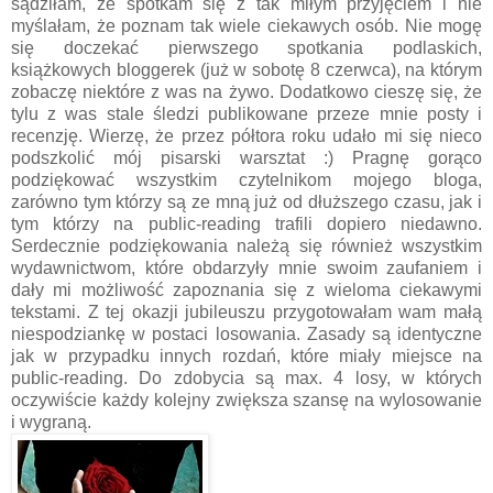
sądziłam, że spotkam się z tak miłym przyjęciem i nie
myślałam, że poznam tak wiele ciekawych osób. Nie mogę
się doczekać pierwszego spotkania podlaskich,
książkowych bloggerek (już w sobotę 8 czerwca), na którym
zobaczę niektóre z was na żywo. Dodatkowo cieszę się, że
tylu z was stale śledzi publikowane przeze mnie posty i
recenzję. Wierzę, że przez półtora roku udało mi się nieco
podszkolić mój pisarski warsztat :) Pragnę gorąco
podziękować wszystkim czytelnikom mojego bloga,
zarówno tym którzy są ze mną już od dłuższego czasu, jak i
tym którzy na public-reading trafili dopiero niedawno.
Serdecznie podziękowania należą się również wszystkim
wydawnictwom, które obdarzyły mnie swoim zaufaniem i
dały mi możliwość zapoznania się z wieloma ciekawymi
tekstami. Z tej okazji jubileuszu przygotowałam wam małą
niespodziankę w postaci losowania. Zasady są identyczne
jak w przypadku innych rozdań, które miały miejsce na
public-reading. Do zdobycia są max. 4 losy, w których
oczywiście każdy kolejny zwiększa szansę na wylosowanie
i wygraną.