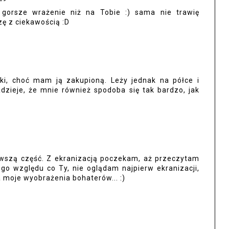
 gorsze wrażenie niż na Tobie :) sama nie trawię
zę z ciekawością :D
żki, choć mam ją zakupioną. Leży jednak na półce i
zieje, że mnie również spodoba się tak bardzo, jak
rwszą część. Z ekranizacją poczekam, aż przeczytam
go względu co Ty, nie oglądam najpierw ekranizacji,
a moje wyobrażenia bohaterów... :)