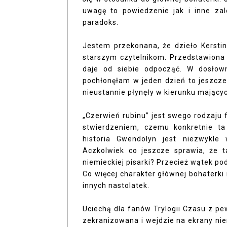
uwagę to powiedzenie jak i inne zal
paradoks.
Jestem przekonana, że dzieło Kerstin 
starszym czytelnikom. Przedstawiona 
daje od siebie odpocząć. W dosłow
pochłonęłam w jeden dzień to jeszcz
nieustannie płynęły w kierunku mającyc
„Czerwień rubinu” jest swego rodzaj
stwierdzeniem, czemu konkretnie ta
historia Gwendolyn jest niezwykle
Aczkolwiek co jeszcze sprawia, że 
niemieckiej pisarki? Przecież wątek pod
Co więcej charakter głównej bohaterki
innych nastolatek.
Uciechą dla fanów Trylogii Czasu z pew
zekranizowana i wejdzie na ekrany niem