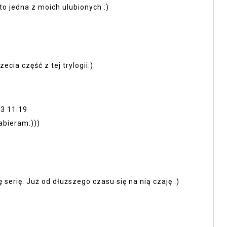
 to jedna z moich ulubionych :)
cia część z tej trylogii:)
3 11:19
abieram:)))
serię. Już od dłuższego czasu się na nią czaję :)