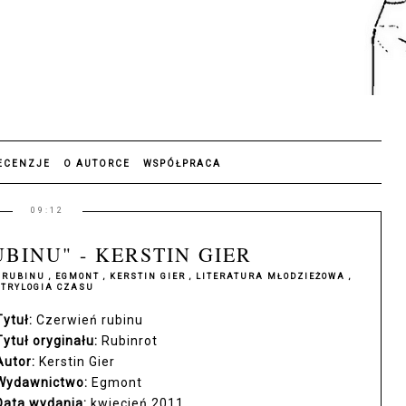
ECENZJE
O AUTORCE
WSPÓŁPRACA
09:12
BINU" - KERSTIN GIER
 RUBINU
,
EGMONT
,
KERSTIN GIER
,
LITERATURA MŁODZIEŻOWA
,
TRYLOGIA CZASU
Tytuł:
Czerwień rubinu
Tytuł oryginału:
Rubinrot
Autor:
Kerstin Gier
Wydawnictwo:
Egmont
Data wydania:
kwiecień 2011