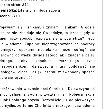
Liczba stron:
344
Tematyka:
Literatura młodzieżowa
Ocena:
7
/
10
Pojawiam się i znikam, i znikam, i znikam. A gdzie
konkretnie znajduje się Gwendolyn, w czasie gdy w
tajemniczy sposób rozpływa się w powietrzu? Tego
nie wiadomo. Zupełnie nieprzygotowana do podróży
pomiędzy epokami nastolatka może cofnąć się
zarówno do wieku dwudziestego jak i znacznie dalej.
Dlatego, aby zapobiec wszelkiego typu
niespodziankom, dziewczyna musi poddawać się
zabiegowi elapsji, dzięki czemu w swobodny sposób
zie się jej znaleźć.
odróżowania w czasie nosi Charlotta. Dziewczyna od
do pełnienia swojej przyszłej misji. Pobiera lekcje
 jak i dobrego obycia. Oczywiście już od pierwszych
domyślić, że to nie Charlotta a niczego nieświadoma