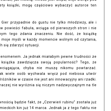
ety książki, mogę częściowo wybaczyć autorce ten
Gier przypadnie do gustu nie tylko młodzieży, ale i
w powieści fabuła, wciąga od pierwszych stron i nie
nym tego zdania znaczeniu. Nie dość, że książkę
e moje myśli w każdy momencie wolnym od czytania,
h się zdarzyć sytuacji.
u fenomenem. Ja jednak miałabym pewne trudności ze
 książka zawdzięcza swoją popularność? Tego, że
 wciągająca, chyba nie muszę nikomu powtarzać.
tak wiele osób wychwala wręcz pod niebiosa utwór
różników w czasie nie jest ani innowacyjny ani rzadki.
 raczej nie wyróżnia się niczym nadzwyczajnym na tle
nością będzie fakt, że „Czerwień rubinu” została już
ieckich kin już 14 marca. Jednak ja z tego faktu nie