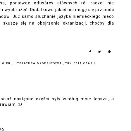
ona, ponieważ odtwórcy głównych ról raczej nie
ch wyobrażeń. Dodatkowo jakoś nie mogę się przemóc
adów. Już samo słuchanie języka niemieckiego nieco
kuszę się na obejrzenie ekranizacji, choćby dla
N GIER
,
LITERATURA MŁODZIEŻOWA
,
TRYLOGIA CZASU
hociaż następne części były według mnie lepsze, a
rawiam. :D
29