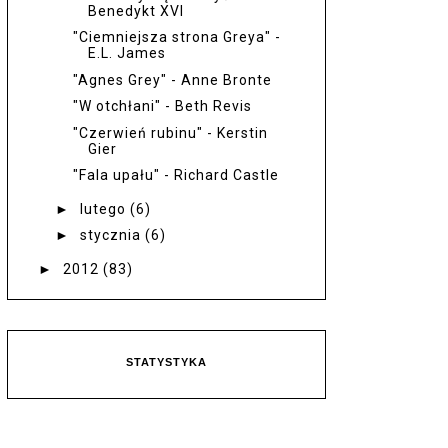
Benedykt XVI
"Ciemniejsza strona Greya" -
E.L. James
"Agnes Grey" - Anne Bronte
"W otchłani" - Beth Revis
"Czerwień rubinu" - Kerstin
Gier
"Fala upału" - Richard Castle
►
lutego
(6)
►
stycznia
(6)
►
2012
(83)
STATYSTYKA