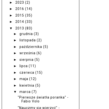
►
2023
(2)
►
2016
(14)
►
2015
(35)
►
2014
(33)
▼
2013
(83)
►
grudnia
(3)
►
listopada
(2)
►
października
(5)
►
września
(6)
►
sierpnia
(5)
►
lipca
(11)
►
czerwca
(15)
►
maja
(12)
►
kwietnia
(5)
▼
marca
(7)
"Pierwsze światła poranka" -
Fabio Volo
"Nauczmy się wierzyć" -