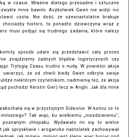
ą w czasie. Właśnie dlatego przesadne i sztuczne
ezwykle mnie bawiło. Aczkolwiek Gwen nie widzi nic
tawić czoła. Nie dość, że szesnastolatce brakuje
chociażby historii, to ponadto dziewczyna wraz z
iers musi podjąć się trudnego zadania, które należy
akomity sposób udało się przedstawić cały proces
nie znajdziemy żadnych błędów logistycznych czy
ając Trylogię Czasu trudno o nudę. W powieści akcja
 uwierzyć, że od chwili kiedy Gwen odkryła swoje
u uldze niektórym czytelnikom, nadmienię też, że akcja
ąd pochodzi Kerstin Gier) lecz w Anglii. Jak dla mnie
akochała się w przystojnym Gideonie. W końcu co to
miłosnego? Tak więc, ku wielkiemu „niezdziwieniu”,
o poznanym chłopaku. Wydawało mi się to wielce
t jak opryskliwie i arogancko nastolatek zachowywał
ednak, jak mówią, miłość jest ślepa, więc biorąc pod