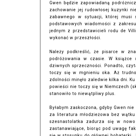
Gwen będzie zapowiadaną podróżniczk
zachowanie jej rudowłosej kuzynki ni
zabawnego w sytuacji, której musi s
podstawowych wiadomości z zakresu 
jednym z przedstawicieli rodu de Vill
wykonać w przeszłości.
Należy podkreślić, że pisarce w zn
podróżowania w czasie. W książce 
dziwnych sprzeczności. Ponadto, czyt
toczy się w mgnieniu oka. Aż trudno
zdolności minęło zaledwie kilka dni. K
powieści nie toczy się w Niemczech (sk
stanowiło to niewątpliwy plus.
Byłabym zaskoczona, gdyby Gwen nie z
za literatura młodzieżowa bez wątku 
szesnastolatka zadurza się w now
zastanawiające, biorąc pod uwagę fak
się w stosunku do głównej bohaterki. J