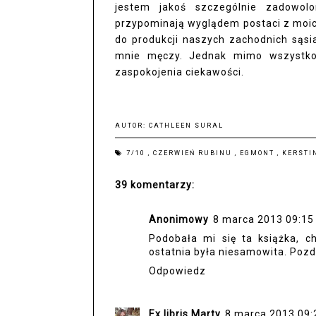
jestem jakoś szczególnie zadowol
przypominają wyglądem postaci z moi
do produkcji naszych zachodnich sąsi
mnie męczy. Jednak mimo wszystko s
zaspokojenia ciekawości.
AUTOR:
CATHLEEN SURAL
7/10
,
CZERWIEŃ RUBINU
,
EGMONT
,
KERSTI
39 komentarzy:
Anonimowy
8 marca 2013 09:15
Podobała mi się ta książka, c
ostatnia była niesamowita. Pozd
Odpowiedz
Ex libris Marty
8 marca 2013 09: