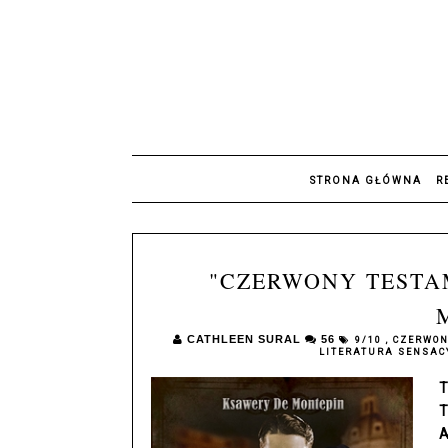
STRONA GŁÓWNA
R
"CZERWONY TESTAM
CATHLEEN SURAL
56
9/10
,
CZERWO
LITERATURA SENSA
T
T
A