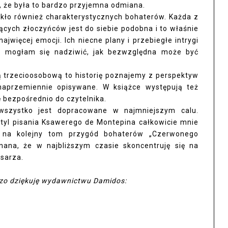
 że była to bardzo przyjemna odmiana.
kło również charakterystycznych bohaterów. Każda z
ujących złoczyńców jest do siebie podobna i to właśnie
ajwięcej emocji. Ich niecne plany i przebiegłe intrygi
e mogłam się nadziwić, jak bezwzględna może być
 trzecioosobową to historię poznajemy z perspektyw
naprzemiennie opisywane. W książce występują też
ę bezpośrednio do czytelnika.
 wszystko jest dopracowane w najmniejszym calu.
styl pisania Ksawerego de Montepina całkowicie mnie
ję na kolejny tom przygód bohaterów „Czerwonego
ana, że w najbliższym czasie skoncentruję się na
sarza.
dzo dziękuję wydawnictwu Damidos: