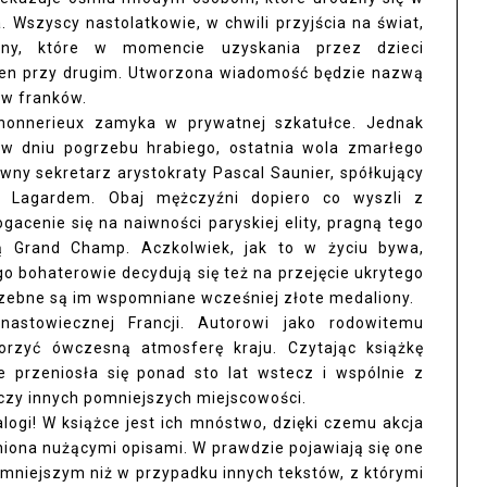
 Wszyscy nastolatkowie, w chwili przyjścia na świat,
liony, które w momencie uzyskania przez dzieci
eden przy drugim. Utworzona wiadomość będzie nazwą
ów franków.
honnerieux zamyka w prywatnej szkatułce. Jednak
ż w dniu pogrzebu hrabiego, ostatnia wola zmarłego
wny sekretarz arystokraty Pascal Saunier, spółkujący
Lagardem. Obaj mężczyźni dopiero co wyszli z
ogacenie się na naiwności paryskiej elity, pragną tego
ą Grand Champ. Aczkolwiek, jak to w życiu bywa,
ego bohaterowie decydują się też na przejęcie ukrytego
rzebne są im wspomniane wcześniej złote medaliony.
nastowiecznej Francji. Autorowi jako rodowitemu
orzyć ówczesną atmosferę kraju. Czytając książkę
 przeniosła się ponad sto lat wstecz i wspólnie z
czy innych pomniejszych miejscowości.
logi! W książce jest ich mnóstwo, dzięki czemu akcja
niona nużącymi opisami. W prawdzie pojawiają się one
 mniejszym niż w przypadku innych tekstów, z którymi