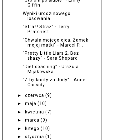
"Sto dni po ślubie" - Emily
Giffin
Wyniki urodzinowego
losowania
"Straż! Straż" - Terry
Pratchett
"Chwała mojego ojca. Zamek
mojej matki" - Marcel P...
"Pretty Little Liars 2. Bez
skazy" - Sara Shepard
"Diet coaching" - Urszula
Mijakowska
"Z tęsknoty za Judy" - Anne
Cassidy
►
czerwca
(9)
►
maja
(10)
►
kwietnia
(7)
►
marca
(9)
►
lutego
(10)
►
stycznia
(1)