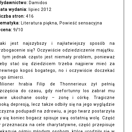
ydawnictwo:
Damidos
ata wydania:
lipiec 2012
iczba stron:
416
ematyka:
Literatura piękna, Powieść sensacyjna
cena:
9
/
10
aki jest najszybszy i najłatwiejszy sposób na
zbogacenie się? Oczywiście odziedziczenie majątku.
 tym jednak często jest niemały problem, ponieważ
eby stać się dziedzicem trzeba najpierw mieć za
rewnego kogoś bogatego, no i oczywiście doczekać
ego śmierci.
ilioner hrabia Filip de Thonnerieux żył pełnią
zczęścia do czasu, gdy niefortunny los zabrał mu
wie ukochane osoby – żonę i córkę. Tragiczne
oką depresją, lecz także odbiły się na jego wyglądzie
czyzna podupadł na zdrowiu, a jego twarz postarzyła
ący się koniec bogacz spisuje swą ostatnią wolę. Część
 przeznacza na cele charytatywne, część przepisuje
rzekazuje ośmiu młodym osobom, które urodziły się w