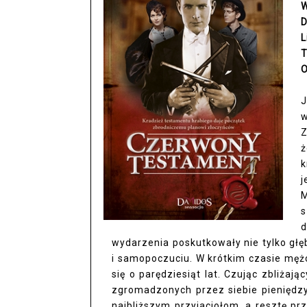
W
D
L
T
O
J
w
Z
ż
k
j
M
s
d
wydarzenia poskutkowały nie tylko głęb
i samopoczuciu. W krótkim czasie męż
się o parędziesiąt lat. Czując zbliżaj
zgromadzonych przez siebie pieniędzy
najbliższym przyjaciołom, a resztę p