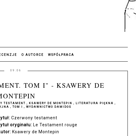
ECENZJE
O AUTORCE
WSPÓŁPRACA
09:06
ENT. TOM I" - KSAWERY DE
MONTEPIN
NY TESTAMENT
,
KSAWERY DE MONTEPIN
,
LITERATURA PIĘKNA
,
CYJNA
,
TOM I
,
WYDAWNICTWO DAMIDOS
ytuł:
Czerwony testament
ytuł oryginału:
L
e
Testament
rouge
utor:
Ksawery de Montepin