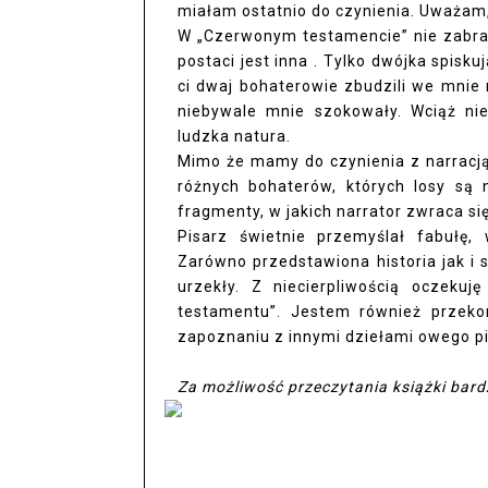
miałam ostatnio do czynienia. Uważam,
W „Czerwonym testamencie” nie zabra
postaci jest inna . Tylko dwójka spisk
ci dwaj bohaterowie zbudzili we mnie n
niebywale mnie szokowały. Wciąż ni
ludzka natura.
Mimo że mamy do czynienia z narracją
różnych bohaterów, których losy są 
fragmenty, w jakich narrator zwraca si
Pisarz świetnie przemyślał fabułę,
Zarówno przedstawiona historia jak i 
urzekły. Z niecierpliwością oczeku
testamentu”. Jestem również przekon
zapoznaniu z innymi dziełami owego pi
Za możliwość przeczytania książki bar