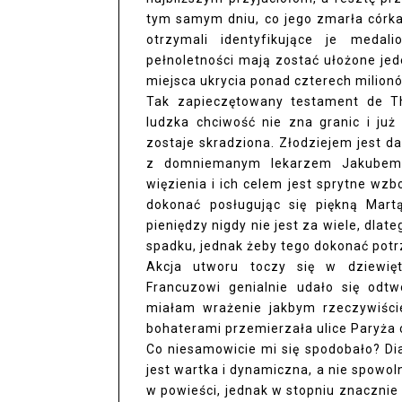
tym samym dniu, co jego zmarła córka.
otrzymali identyfikujące je meda
pełnoletności mają zostać ułożone j
miejsca ukrycia ponad czterech milion
Tak zapieczętowany testament de T
ludzka chciwość nie zna granic i ju
zostaje skradziona. Złodziejem jest da
z domniemanym lekarzem Jakubem 
więzienia i ich celem jest sprytne wzb
dokonać posługując się piękną Mart
pieniędzy nigdy nie jest za wiele, dlat
spadku, jednak żeby tego dokonać pot
Akcja utworu toczy się w dziewięt
Francuzowi genialnie udało się odtw
miałam wrażenie jakbym rzeczywiście
bohaterami przemierzała ulice Paryża 
Co niesamowicie mi się spodobało? Dia
jest wartka i dynamiczna, a nie spowol
w powieści, jednak w stopniu znacznie