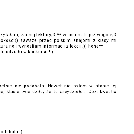
zytałam, żadnej lektury;D ^^ w liceum to już wogóle;D
adkośc:)) zawsze przed polskim znajomi z klasy mi
ura no i wynosiłam informacji z lekcji :)) hehe^^
o udziału w konkursie!:)
upełnie nie podobała. Nawet nie byłam w stanie jej
j klasie twierdziło, że to arcydzieło... Cóż, kwestia
odobala :)