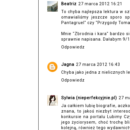
Beatriz
27 marca 2012 16:21
To chyba najlepsza lektura w sz
omawialiśmy jeszcze sporo sp
Pantagruel" czy "Przygody Toma
Mnie "Zbrodnia i kara" bardzo si
sprawnie napisana. Dałabym 9/1
Odpowiedz
Jagna
27 marca 2012 16:43
Chyba jako jedna z nielicznych l
Odpowiedz
Sylwia (nieperfekcyjnie.pl)
27 m
Ja całkiem lubię biografie, aczk
znana, to jakoś niezbyt intere
konkursie na portalu Lubimy Cz
jego życiorysem, choć trochę bl
kolejną, również tego wydawnict