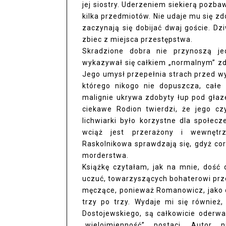
jej siostry. Uderzeniem siekierą pozba
kilka przedmiotów. Nie udaje mu się z
zaczynają się dobijać dwaj goście. D
zbiec z miejsca przestępstwa.
Skradzione dobra nie przynoszą jed
wykazywał się całkiem „normalnym” zd
Jego umysł przepełnia strach przed w
którego nikogo nie dopuszcza, całe
malignie ukrywa zdobyty łup pod głaz
ciekawe Rodion twierdzi, że jego c
lichwiarki było korzystne dla społe
wciąż jest przerażony i wewnętrz
Raskolnikowa sprawdzają się, gdyż co
morderstwa.
Książkę czytałam, jak na mnie, dość 
uczuć, towarzyszących bohaterowi prze
męczące, ponieważ Romanowicz, jako o
trzy po trzy. Wydaje mi się również
Dostojewskiego, są całkowicie oderwan
„wieloimienność” postaci. Autor