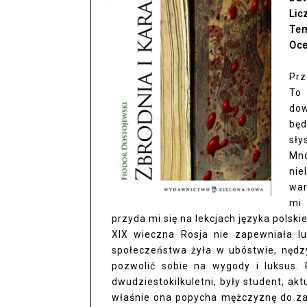
Lic
Te
Oce
Prz
To 
dow
będ
sły
Mnó
nie
war
mi 
przyda mi się na lekcjach języka polski
XIX wieczna Rosja nie zapewniała l
społeczeństwa żyła w ubóstwie, nędzy,
pozwolić sobie na wygody i luksus. 
dwudziestokilkuletni, były student, ak
właśnie ona popycha mężczyznę do zam