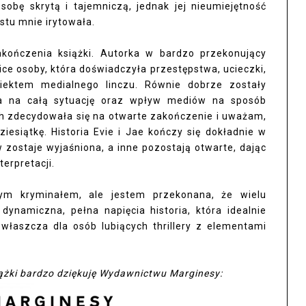
obę skrytą i tajemniczą, jednak jej nieumiejętność
ostu mnie irytowała.
ończenia książki. Autorka w bardzo przekonujący
ice osoby, która doświadczyła przestępstwa, ucieczki,
biektem medialnego linczu. Równie dobrze zostały
wa na całą sytuację oraz wpływ mediów na sposób
h zdecydowała się na otwarte zakończenie i uważam,
iesiątkę. Historia Evie i Jae kończy się dokładnie w
ostaje wyjaśniona, a inne pozostają otwarte, dając
erpretacji.
wym kryminałem, ale jestem przekonana, że wielu
dynamiczna, pełna napięcia historia, która idealnie
zwłaszcza dla osób lubiących thrillery z elementami
ążki bardzo dziękuję Wydawnictwu Marginesy: