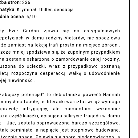
zba stron:
336
matyka:
Kryminał, thiller, sensacja
dnia ocena
: 6/10
edy Evie Gordon zjawia się na cotygodniowych
epetycjach w domu rodziny Victorów, nie spodziewa
, że zamiast na lekcję trafi prosto na miejsce zbrodni.
zcze mniej spodziewa się, że zupełnym przypadkiem
a zostanie oskarżona o zamordowanie całej rodziny.
uszona do ucieczki, wraz z przypadkowo poznaną
ietą rozpoczyna desperacką walkę o udowodnienie
jej niewinności.
“Zabójczy potencjał” to debiutancka powieść Hannah
 pomysł na fabułę, jej literacki warsztat wciąż wymaga
aprawdę intrygujący, ale momentami wykonanie
za część książki, opisująca odkrycie tragedii w domu
ie i Jae, została poprowadzona bardzo szczegółowo.
tało pominięte, a napięcie jest stopniowo budowane.
stycznie spada. Pojawia się sporo niedopowiedzeń, a