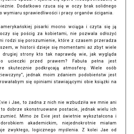
bieżnie. Dodatkowo rzuca się w oczy brak solidnego
 wymiaru sprawiedliwości i pracy organów ścigania.
 amerykańskiej pisarki mocno wciąga i czyta się ją
toczy się pościg za kobietami, nie pozwala odłożyć
mi rodzi się porozumienie, które z czasem przeradza
wszem, w historii dzieje się momentami aż zbyt wiele
drugiej strony kto tak naprawdę wie, jak wygląda
do ucieczki przed prawem? Fabuła pełna jest
óre skutecznie podkręcają atmosferę. Wiele osób
dziewczyny”, jednak moim zdaniem podobieństw jest
rowałabym się opiniami stawiającymi obie książki na
 Evie i Jae, to żadna z nich nie wzbudziła we mnie ani
ą to dobrze skonstruowane postacie, jednak wielu ich
ozumieć. Mimo że Evie jest świetnie wykształcona i
orobkiem akademickim, niejednokrotnie miałam
je zwykłego, logicznego myślenia. Z kolei Jae od