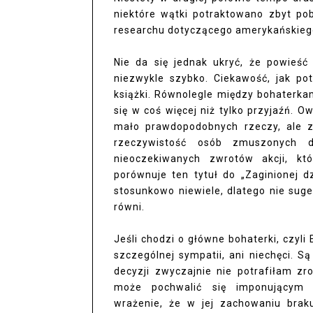
niektóre wątki potraktowano zbyt po
researchu dotyczącego amerykańskiego
Nie da się jednak ukryć, że powieść
niezwykle szybko. Ciekawość, jak po
książki. Równolegle między bohaterka
się w coś więcej niż tylko przyjaźń. O
mało prawdopodobnych rzeczy, ale z 
rzeczywistość osób zmuszonych 
nieoczekiwanych zwrotów akcji, kt
porównuje ten tytuł do „Zaginionej 
stosunkowo niewiele, dlatego nie suge
równi.
Jeśli chodzi o główne bohaterki, czyli
szczególnej sympatii, ani niechęci. S
decyzji zwyczajnie nie potrafiłam zr
może pochwalić się imponującym d
wrażenie, że w jej zachowaniu braku