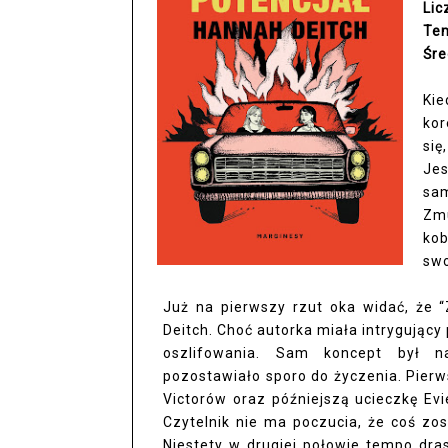
Lic
Te
Śre
Ki
kor
się
Jes
sam
Zm
kob
swo
Już na pierwszy rzut oka widać, że 
Deitch. Choć autorka miała intrygujący
oszlifowania. Sam koncept był n
pozostawiało sporo do życzenia. Pierws
Victorów oraz późniejszą ucieczkę Ev
Czytelnik nie ma poczucia, że coś zos
Niestety w drugiej połowie tempo dra