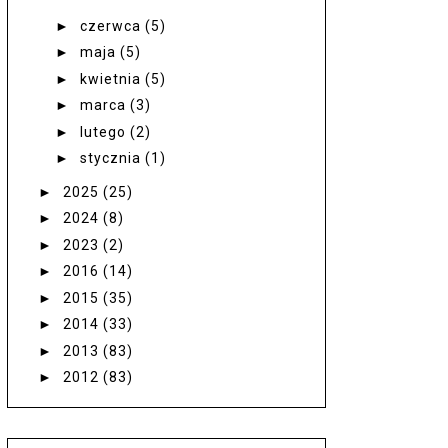
►
czerwca
(5)
►
maja
(5)
►
kwietnia
(5)
►
marca
(3)
►
lutego
(2)
►
stycznia
(1)
►
2025
(25)
►
2024
(8)
►
2023
(2)
►
2016
(14)
►
2015
(35)
►
2014
(33)
►
2013
(83)
►
2012
(83)