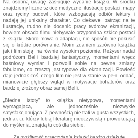
Na osobną uwagę zasługuje wydanie książki. W środku
znajdziemy liczne szkice medyczne, ilustracje postaci, mapy
oraz ryciny budowli, które wzbogacają odbiór lektury i
nadają jej unikalny charakter. Co ciekawe, patrząc na te
ilustracje, trudno nie docenić pracy twórców ekranizacji,
bowiem obsada filmu niebywale przypomina szkice postaci
z książki. Skoro mowa o adaptacji, nie sposób nie pokusić
się o krótkie porównanie. Moim zdaniem zarówno książka
jak i film stoją na równie wysokim poziomie. Reżyser nadał
podróżom Belli bardziej fantastyczny, momentami wręcz
baśniowy wymiar i pozwolił sobie na pewne zmiany
fabularne, co zresztą jest typowe dla ekranizacji. Powieść
daje jednak coś, czego film nie jest w stanie w pełni oddać,
mianowicie głębszy wgląd w motywacje bohaterów oraz
bardziej złożony obraz samej Belli.
„Biedne istoty” to książka nietypowa, momentami
wymagająca, ale jednocześnie niezwykle
satysfakcjonująca. Z pewnością nie trafi w gusta wszystkich,
jednak ci, którzy lubią literaturę nieoczywistą i prowokującą
do myślenia, znajdą tu coś dla siebie.
Za możliwość przeczytania książki bardzo dziękuję