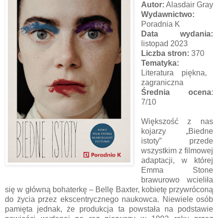
Autor:
Alasdair Gray
Wydawnictwo:
Poradnia K
Data wydania:
listopad 2023
Liczba stron:
370
Tematyka:
Literatura piękna,
zagraniczna
Średnia ocena
:
7/10
Większość z nas
kojarzy „Biedne
istoty” przede
wszystkim z filmowej
adaptacji, w której
Emma Stone
brawurowo wcieliła
się w główną bohaterkę – Bellę Baxter, kobietę przywróconą
do życia przez ekscentrycznego naukowca. Niewiele osób
pamięta jednak, że produkcja ta powstała na podstawie