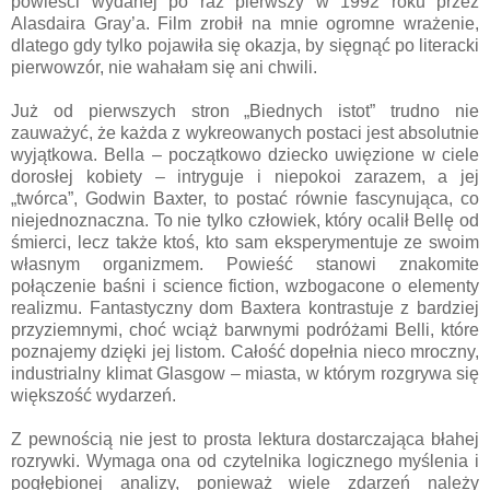
powieści wydanej po raz pierwszy w 1992 roku przez
Alasdaira Gray’a. Film zrobił na mnie ogromne wrażenie,
dlatego gdy tylko pojawiła się okazja, by sięgnąć po literacki
pierwowzór, nie wahałam się ani chwili.
Już od pierwszych stron „Biednych istot” trudno nie
zauważyć, że każda z wykreowanych postaci jest absolutnie
wyjątkowa. Bella – początkowo dziecko uwięzione w ciele
dorosłej kobiety – intryguje i niepokoi zarazem, a jej
„twórca”, Godwin Baxter, to postać równie fascynująca, co
niejednoznaczna. To nie tylko człowiek, który ocalił Bellę od
śmierci, lecz także ktoś, kto sam eksperymentuje ze swoim
własnym organizmem. Powieść stanowi znakomite
połączenie baśni i science fiction, wzbogacone o elementy
realizmu. Fantastyczny dom Baxtera kontrastuje z bardziej
przyziemnymi, choć wciąż barwnymi podróżami Belli, które
poznajemy dzięki jej listom. Całość dopełnia nieco mroczny,
industrialny klimat Glasgow – miasta, w którym rozgrywa się
większość wydarzeń.
Z pewnością nie jest to prosta lektura dostarczająca błahej
rozrywki. Wymaga ona od czytelnika logicznego myślenia i
pogłębionej analizy, ponieważ wiele zdarzeń należy