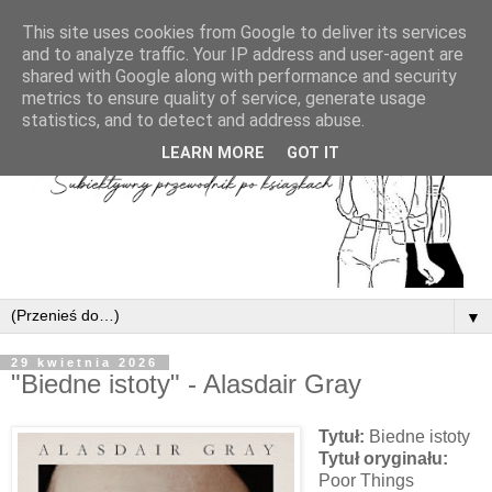
This site uses cookies from Google to deliver its services
and to analyze traffic. Your IP address and user-agent are
shared with Google along with performance and security
metrics to ensure quality of service, generate usage
statistics, and to detect and address abuse.
LEARN MORE
GOT IT
▼
29 kwietnia 2026
"Biedne istoty" - Alasdair Gray
Tytuł:
Biedne istoty
Tytuł oryginału:
Poor Things