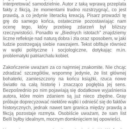
interpretować samodzielnie. Autor z taką wprawą przeplata
fakty z fikcją, że momentami trudno rozstrzygnąć, co jest
prawdą, a co jedynie literacką kreacją. Pisarz prowadzi tę
grę do samego końca, ostatecznie pozostawiając nam
ocenę tego, który przebieg zdarzeń był bliższy
rzeczywistości. Ponadto w „Biednych istotach” znajdziemy
liczne refleksje nad naturą dobra i zła oraz sposobem, w jaki
ludzie postrzegają siebie nawzajem. Tekst obfituje również
w wątki polityczne i socjologiczne, dotykając m.in.
problematyki patriarchatu kobiet.
Zakończenie uważam za co najmniej znakomite. Nie chcąc
zdradzać szczegółów, wspomnę jedynie, że list głównej
bohaterki, zamieszczony na końcu książki, rzuca nowe
światło na całą historię i znacząco pogłębia jej sens.
Bezpośrednio po nim pojawiają się dodatkowe wyjaśnienia
autora, które moim zdaniem są już nieco zbędne. Gray
próbuje doprecyzować niektóre wątki i odnieść się do faktów
historycznych, jednak nawet tam granica między prawdą a
fikcją pozostaje rozmyta. Osobiście uważam, że sam list
Belli byłby idealnym, mocnym domknięciem tej opowieści.